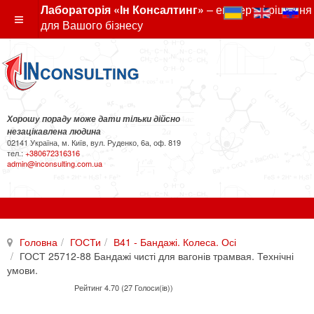
Лабораторія «Ін Консалтинг»
– експертні рішення
для Вашого бізнесу
Хорошу пораду може дати тільки дійсно
незацікавлена людина
02141 Україна, м. Київ, вул. Руденко, 6а, оф. 819
тел.:
+380672316316
admin@inconsulting.com.ua
Головна
ГОСТи
В41 - Бандажі. Колеса. Осі
ГОСТ 25712-88 Бандажі чисті для вагонів трамвая. Технічні
умови.
Рейтинг 4.70 (27 Голоси(ів))