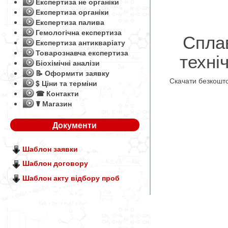
Експертиза не органіки
Експертиза органіки
Експертиза палива
Гемологічна експертиза
Сплав
Експертиза антикваріату
Товарознавча експертиза
техні
Біохімічні аналізи
📝 Оформити заявку
Скачати безкошт
$ Ціни та терміни
☎ Контакти
☤ Магазин
Документи
Шаблон заявки
Шаблон договору
Шаблон акту відбору проб