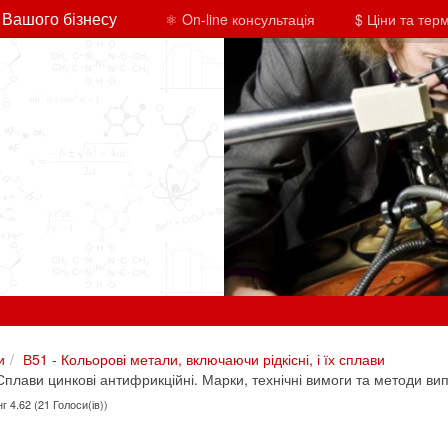
 Вашого бізнесу
⚛ On-line консультація
$ Ціни та тер
и
В51 - Кольорові метали, включаючи рідкісні, і їх сплави
плави цинкові антифрикційні. Марки, технічні вимоги та методи ви
г 4.62 (21 Голоси(ів))