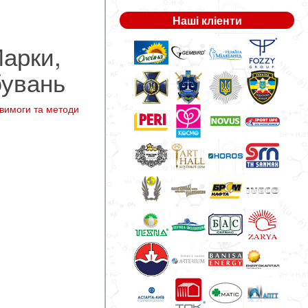
Наші кліенти
Марки,
бувань
 вимоги та методи