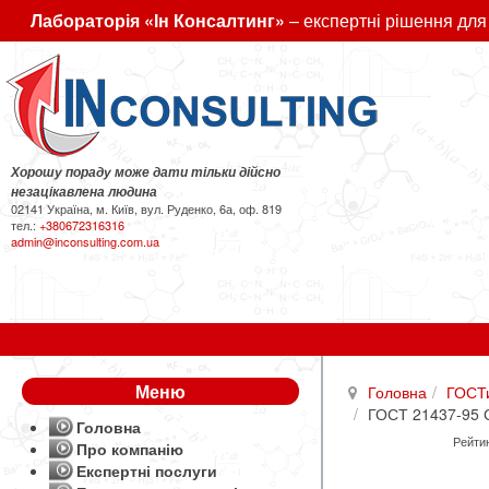
Лабораторія «Ін Консалтинг»
– експертні рішення для
Хорошу пораду може дати тільки дійсно
незацікавлена людина
02141 Україна, м. Київ, вул. Руденко, 6а, оф. 819
тел.:
+380672316316
admin@inconsulting.com.ua
Меню
Головна
ГОСТ
ГОСТ 21437-95 С
Головна
Рейтин
Про компанію
Експертні послуги