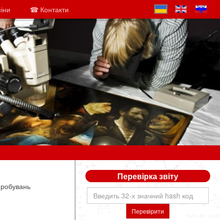
міни
☎ Контакти
Перевірка звіту
пробувань
Перевірити