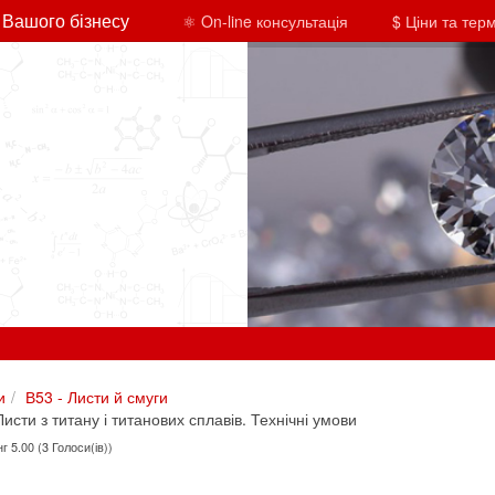
 Вашого бізнесу
⚛ On-line консультація
$ Ціни та тер
и
В53 - Листи й смуги
сти з титану і титанових сплавів. Технічні умови
г 5.00 (3 Голоси(ів))