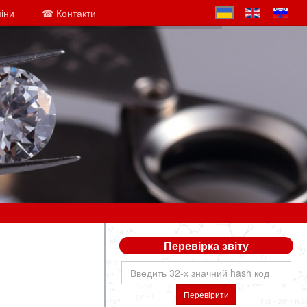
міни
☎ Контакти
Перевірка звіту
Перевірити