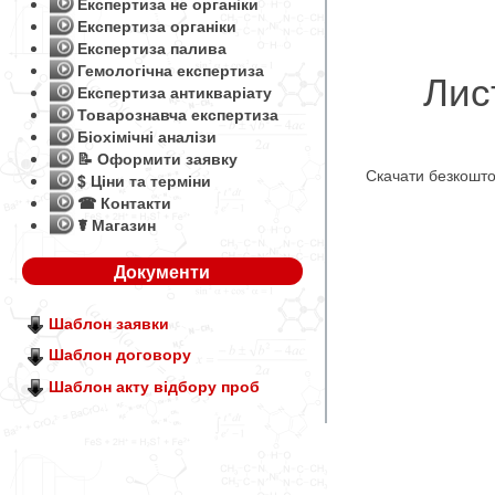
Експертиза не органіки
Експертиза органіки
Експертиза палива
Гемологічна експертиза
Лис
Експертиза антикваріату
Товарознавча експертиза
Біохімічні аналізи
📝 Оформити заявку
Скачати безкошт
$ Ціни та терміни
☎ Контакти
☤ Магазин
Документи
Шаблон заявки
Шаблон договору
Шаблон акту відбору проб