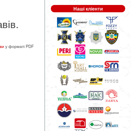
Наші кліенти
вів.
ови
у форматі PDF