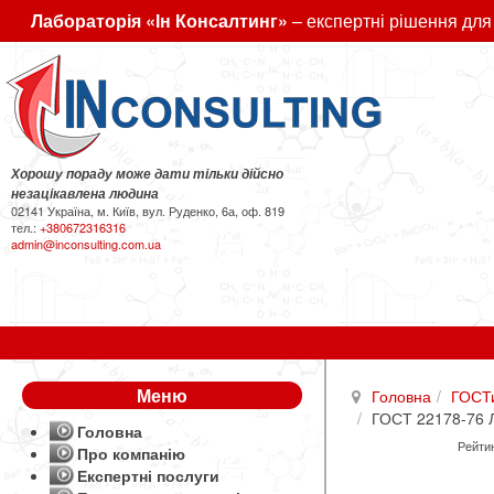
Лабораторія «Ін Консалтинг»
– експертні рішення для
Хорошу пораду може дати тільки дійсно
незацікавлена людина
02141 Україна, м. Київ, вул. Руденко, 6а, оф. 819
тел.:
+380672316316
admin@inconsulting.com.ua
Меню
Головна
ГОСТ
ГОСТ 22178-76 Ли
Головна
Рейтин
Про компанію
Експертні послуги