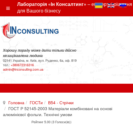
Лабораторія «Ін Консалтинг»
– експертні рішення
для Вашого бізнесу
Хорошу пораду може дати тільки дійсно
незацікавлена людина
02141 Україна, м. Київ, вул. Руденко, 6а, оф. 819
тел.:
+380672316316
admin@inconsulting.com.ua
Головна
ГОСТи
В54 - Стрічки
ГОСТ Р 52145-2003 Матеріали комбіновані на основі
алюмінієвої фольги. Технічні умови
Рейтинг 5.00 (3 Голоси(ів))