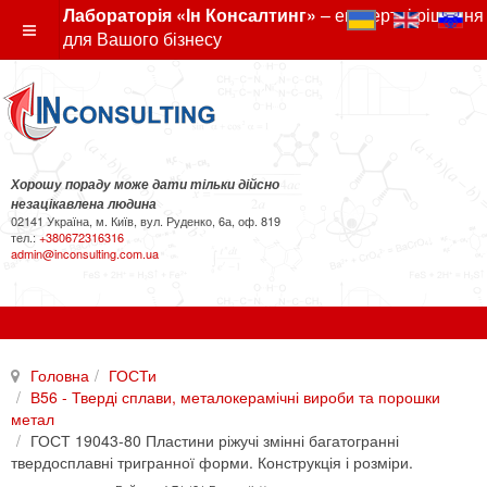
Лабораторія «Ін Консалтинг»
– експертні рішення
для Вашого бізнесу
Хорошу пораду може дати тільки дійсно
незацікавлена людина
02141 Україна, м. Київ, вул. Руденко, 6а, оф. 819
тел.:
+380672316316
admin@inconsulting.com.ua
Головна
ГОСТи
В56 - Тверді сплави, металокерамічні вироби та порошки
метал
ГОСТ 19043-80 Пластини ріжучі змінні багатогранні
твердосплавні тригранної форми. Конструкція і розміри.