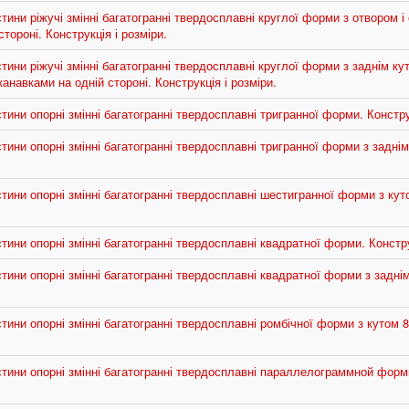
ини ріжучі змінні багатогранні твердосплавні круглої форми з отвором 
тороні. Конструкція і розміри.
ини ріжучі змінні багатогранні твердосплавні круглої форми з заднім кут
навками на одній стороні. Конструкція і розміри.
ини опорні змінні багатогранні твердосплавні тригранної форми. Конструк
ини опорні змінні багатогранні твердосплавні тригранної форми з заднім
ини опорні змінні багатогранні твердосплавні шестигранної форми з куто
ини опорні змінні багатогранні твердосплавні квадратної форми. Конструк
ини опорні змінні багатогранні твердосплавні квадратної форми з заднім
ини опорні змінні багатогранні твердосплавні ромбічної форми з кутом 80
тини опорні змінні багатогранні твердосплавні параллелограммной форми