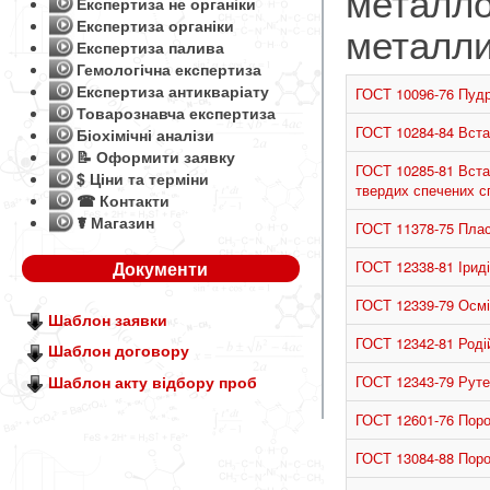
металло
Експертиза не органіки
Експертиза органіки
металл
Експертиза палива
Гемологічна експертиза
Експертиза антикваріату
ГОСТ 10096-76 Пудр
Товарознавча експертиза
ГОСТ 10284-84 Вста
Біохімічні аналізи
📝 Оформити заявку
ГОСТ 10285-81 Встав
$ Ціни та терміни
твердих спечених сп
☎ Контакти
☤ Магазин
ГОСТ 11378-75 Пласт
Документи
ГОСТ 12338-81 Іриді
ГОСТ 12339-79 Осмі
Шаблон заявки
ГОСТ 12342-81 Родій
Шаблон договору
Шаблон акту відбору проб
ГОСТ 12343-79 Рутен
ГОСТ 12601-76 Поро
ГОСТ 13084-88 Порош