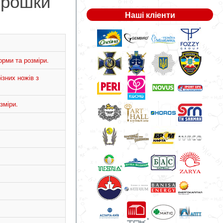
орошки
Наші кліенти
орми та розміри.
ізних ножів з
зміри.