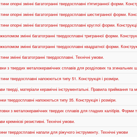
ини опорні змінні багатогранні твердосплавні п'ятигранної форми. Констр
ини опорні змінні багатогранні твердосплавні шестигранної форми. Конст
ини опорні змінні багатогранні твердосплавні круглої форми. Конструкція
коломом змінні багатогранні твердосплавні тригранної форми. Конструкц
коломом змінні багатогранні твердосплавні квадратної форми. Конструкц
ини змінні багатогранні твердосплавні. Технічні умови.
ки з твердих металокерамічних сплавів для розділових та згинальних шт
тини твердосплавні напоюються типу 51. Конструкція і розміри.
и тверді, матеріали керамічні інструментальні. Правила приймання та м
ки твердосплавні напоюються типу 35. Конструкція і розміри.
овки з металокерамічних твердих сплавів для гладких калібрів. Форми т
и кремнієві резистивні. Технічні умови.
ини твердосплавні напали для ріжучого інструменту. Технічні умови