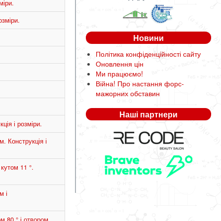
міри.
озміри.
Новини
Політика конфіденційності сайту
Оновлення цін
Ми працюємо!
Війна! Про настання форс-
мажорних обставин
Наші партнери
ція і розміри.
. Конструкція і
кутом 11 °.
м і
м 80 ° і отвором.