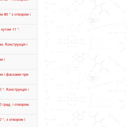
 80 ° з отвором і
кутом 11 °.
м. Конструкція і
м і
ом і фасками при
 °. Конструкція і
 град. і отвором.
 °, з отвором і