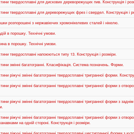
тини твердосплавні для дискових дереворежущих пив. Конструкція і роз
тини твердосплавні для дереворежущих фрез і свердел. Конструкція і р
шки розпорошені з нержавіючих хромонікелевих сталей і нікелю.
ій в порошку. Технічні умови.
ина в порошку. Технічні умови.
тини твердосплавні напоюються типу 13. Конструкція і розміри.
ини змінні багатогранні. Класифікація. Система позначень. Форми.
ини ріжучі змінні багатогранні твердосплавні тригранної форми. Конструк
ини ріжучі змінні багатогранні твердосплавні тригранної форми з отвором
ини ріжучі змінні багатогранні твердосплавні тригранної форми з заднім 
и.
ини ріжучі змінні багатогранні твердосплавні тригранної форми з отворо
навками на одній стороні. Конструкція і розміри.
ини ріжучі змінні багатогранні твердосплавні шестигранної форми з куто