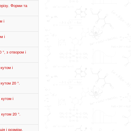
ерізу. Форми та
м і
м і
 °, з отвором і
кутом і
кутом 20 °.
 кутом і
кутом 20 °.
ія і розміри.