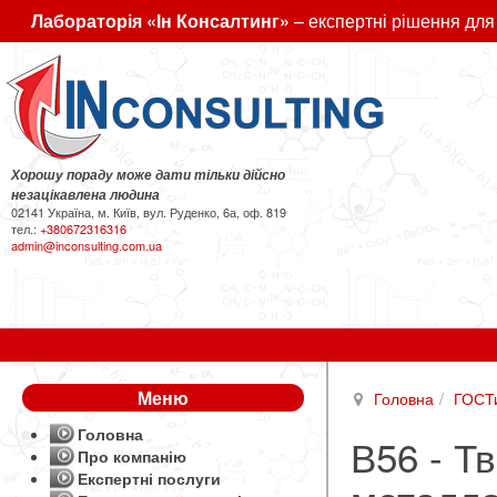
Лабораторія «Ін Консалтинг»
– експертні рішення для
Хорошу пораду може дати тільки дійсно
незацікавлена людина
02141 Україна, м. Київ, вул. Руденко, 6а, оф. 819
тел.:
+380672316316
admin@inconsulting.com.ua
Меню
Головна
ГОСТ
Головна
В56 - Т
Про компанію
Експертні послуги