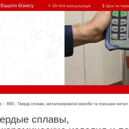
 Вашого бізнесу
⚛ On-line консультація
$ Ціни та тер
и
В56 - Тверді сплави, металокерамічні вироби та порошки метал
вердые сплавы,