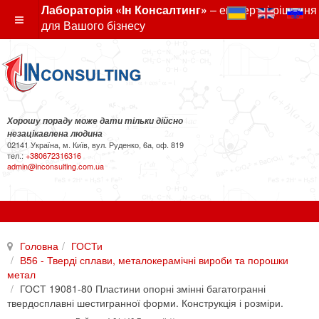
Лабораторія «Ін Консалтинг»
– експертні рішення
для Вашого бізнесу
Хорошу пораду може дати тільки дійсно
незацікавлена людина
02141 Україна, м. Київ, вул. Руденко, 6а, оф. 819
тел.:
+380672316316
admin@inconsulting.com.ua
Головна
ГОСТи
В56 - Тверді сплави, металокерамічні вироби та порошки
метал
ГОСТ 19081-80 Пластини опорні змінні багатогранні
твердосплавні шестигранної форми. Конструкція і розміри.