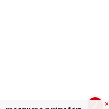
❌
КНОПКА
ЗВ'ЯЗКУ