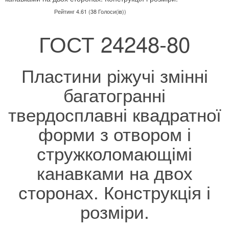
Рейтинг 4.61 (38 Голоси(ів))
ГОСТ 24248-80
Пластини ріжучі змінні
багатогранні
твердосплавні квадратної
форми з отвором і
стружколомающімі
канавками на двох
сторонах. Конструкція і
розміри.