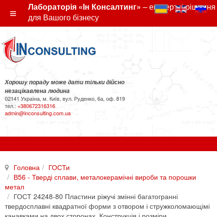
Лабораторія «Ін Консалтинг»
– експертні рішення
для Вашого бізнесу
Хорошу пораду може дати тільки дійсно
незацікавлена людина
02141 Україна, м. Київ, вул. Руденко, 6а, оф. 819
тел.:
+380672316316
admin@inconsulting.com.ua
Головна
ГОСТи
В56 - Тверді сплави, металокерамічні вироби та порошки
метал
ГОСТ 24248-80 Пластини ріжучі змінні багатогранні
твердосплавні квадратної форми з отвором і стружколомающімі
канавками на двох сторонах. Конструкція і розміри.