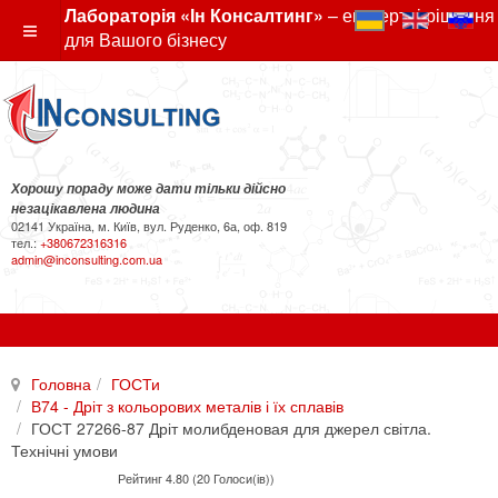
Лабораторія «Ін Консалтинг»
– експертні рішення
для Вашого бізнесу
Хорошу пораду може дати тільки дійсно
незацікавлена людина
02141 Україна, м. Київ, вул. Руденко, 6а, оф. 819
тел.:
+380672316316
admin@inconsulting.com.ua
Головна
ГОСТи
В74 - Дріт з кольорових металів і їх сплавів
ГОСТ 27266-87 Дріт молибденовая для джерел світла.
Технічні умови
Рейтинг 4.80 (20 Голоси(ів))