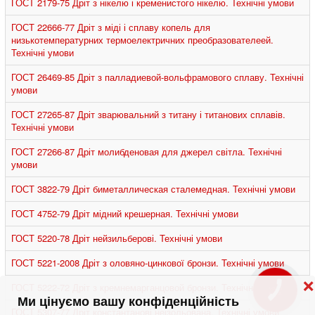
ГОСТ 2179-75 Дріт з нікелю і кременистого нікелю. Технічні умови
ГОСТ 22666-77 Дріт з міді і сплаву копель для
низькотемпературних термоелектричних преобразователеей.
Технічні умови
ГОСТ 26469-85 Дріт з палладиевой-вольфрамового сплаву. Технічні
умови
ГОСТ 27265-87 Дріт зварювальний з титану і титанових сплавів.
Технічні умови
ГОСТ 27266-87 Дріт молибденовая для джерел світла. Технічні
умови
ГОСТ 3822-79 Дріт биметаллическая сталемедная. Технічні умови
ГОСТ 4752-79 Дріт мідний крешерная. Технічні умови
ГОСТ 5220-78 Дріт нейзильберові. Технічні умови
ГОСТ 5221-2008 Дріт з оловяно-цинкової бронзи. Технічні умови
❌
ГОСТ 5222-72 Дріт з кремнемарганцовой бронзи. Технічні умови
КНОПКА
ЗВ'ЯЗКУ
Ми цінуємо вашу конфіденційність
ГОСТ 5307-77 Дріт константанові неізольована. Технічні умови