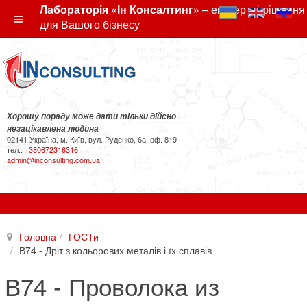
Лабораторія «Ін Консалтинг»
– експертні рішення
для Вашого бізнесу
Хорошу пораду може дати тільки дійсно
незацікавлена людина
02141 Україна, м. Київ, вул. Руденко, 6а, оф. 819
тел.:
+380672316316
admin@inconsulting.com.ua
Головна
ГОСТи
В74 - Дріт з кольорових металів і їх сплавів
В74 - Проволока из