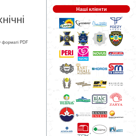
Наші кліенти
хнічні
 форматі PDF