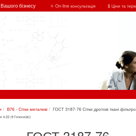
 Вашого бізнесу
⚛ On-line консультація
$ Ціни та тер
и
В76 - Сітки металеві
ГОСТ 3187-76 Сітки дротові ткані фільтров
г 4.22 (9 Голоси(ів))
ГОСТ 3187-76