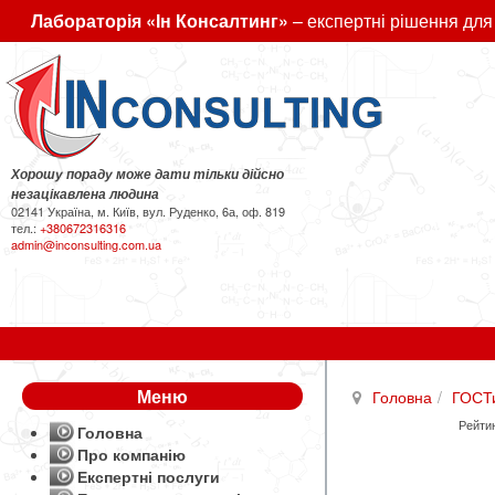
Лабораторія «Ін Консалтинг»
– експертні рішення для
Хорошу пораду може дати тільки дійсно
незацікавлена людина
02141 Україна, м. Київ, вул. Руденко, 6а, оф. 819
тел.:
+380672316316
admin@inconsulting.com.ua
Меню
Головна
ГОСТ
Рейтин
Головна
Про компанію
Експертні послуги