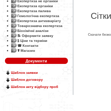
Експертиза не органіки
Експертиза органіки
Експертиза палива
Сітки
Гемологічна експертиза
Експертиза антикваріату
Товарознавча експертиза
Біохімічні аналізи
Скачати безк
📝 Оформити заявку
$ Ціни та терміни
☎ Контакти
☤ Магазин
Документи
Шаблон заявки
Шаблон договору
Шаблон акту відбору проб