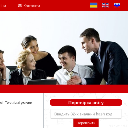
міни
☎ Контакти
Перевірка звіту
і. Технічні умови
Перевірити