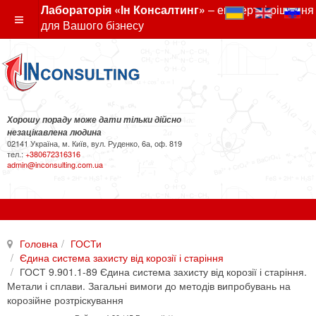
Лабораторія «Ін Консалтинг»
– експертні рішення
для Вашого бізнесу
Хорошу пораду може дати тільки дійсно
незацікавлена людина
02141 Україна, м. Київ, вул. Руденко, 6а, оф. 819
тел.:
+380672316316
admin@inconsulting.com.ua
Головна
ГОСТи
Єдина система захисту від корозії і старіння
ГОСТ 9.901.1-89 Єдина система захисту від корозії і старіння.
Метали і сплави. Загальні вимоги до методів випробувань на
корозійне розтріскування