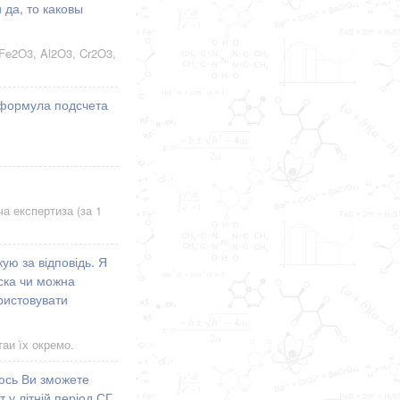
 да, то каковы
 Fe2O3, Al2O3, Cr2O3,
 формула подсчета
а експертиза (за 1
ую за відповідь. Я
аска чи можна
ристовувати
таи їх окремо.
юсь Ви зможете
 у літній період СГ