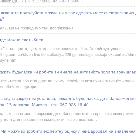
мішок (ДСТУ EN ISO 12662) до 5 днів 5500…
одскажите пожалуйста можно ли у вас сделать масс спектроскопию
а?
аль, ми не проводимо такі дослідження.
где можно сдать Киев
раїні, на щастя, це метод не застосовують. Читайте обгрунтування
sulting.com.ua/uk/on-line-konsultaciya/226-gemmologicheskaja-ekspertiza/kh
ayne.html
ажіть будьласка чи робите ви аналіз на активність золи та граншлак
ність метод або стандарт по якому необхідно визначити активність золи
ту або у меседжери.
вязку із закриттям установи, підкажіть будь ласка, де в Запоріжжі 
лля.? З повагою, Микола , тел. 067-923-19-40
аль, у нас немає інформації де в Запоріжжі можна провести експертизу 
 вугілля для проведення експертизи Новою поштою…
 Чи можливо зробити експертну оцінку ліків-Барбовал на виявлення