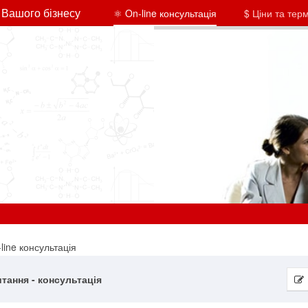
 Вашого бізнесу
⚛ On-line консультація
$ Ціни та тер
line консультація
итання - консультація