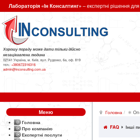
Лабораторія «Ін Консалтинг»
– експертні рішення для
Хорошу пораду може дати тільки дійсно
незацікавлена людина
02141 Україна, м. Київ, вул. Руденко, 6а, оф. 819
тел.:
+380672316316
admin@inconsulting.com.ua
Меню
Головна
⚛ On-
Головна
FAQ
Інші п
Про компанію
Експертні послуги