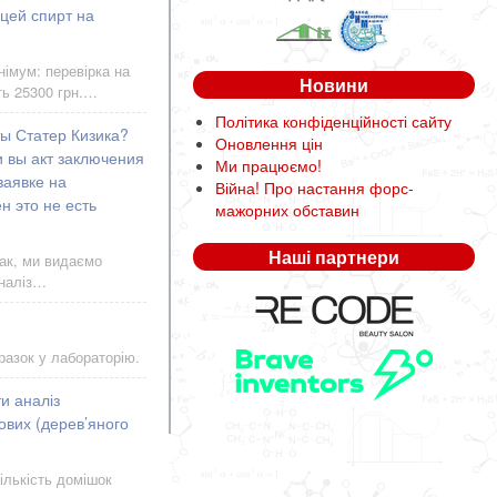
 цей спирт на
німум: перевірка на
Новини
ть 25300 грн.…
Політика конфіденційності сайту
ты Статер Кизика?
Оновлення цін
и вы акт заключения
Ми працюємо!
заявке на
Війна! Про настання форс-
н это не есть
мажорних обставин
Наші партнери
Так, ми видаємо
аналіз…
разок у лабораторію.
и аналіз
ових (дерев’яного
ількість домішок