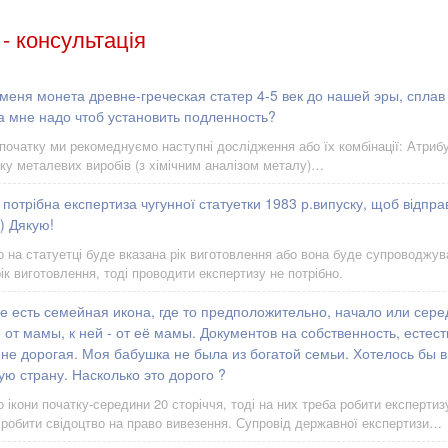
 - консультація
 меня монета древне-греческая статер 4-5 век до нашей эры, сплав
а мне надо чтоб установить подленность?
початку ми рекомеднуємо наступні дослідження або їх комбінації: Атрибу
іку металевих виробів (з хімічним аналізом металу)…
 потрібна експертиза чугунної статуетки 1983 р.випуску, щоб відпра
) Дякую!
 на статуетці буде вказана рік виготовлення або вона буде супроводжу
к виготовлення, тоді проводити експертизу не потрібно.
е есть семейная икона, где то предположительно, начало или сере
от мамы, к ней - от её мамы. Документов на собственность, естест
не дорогая. Моя бабушка не была из богатой семьи. Хотелось бы в
ую страну. Насколько это дорого ?
 ікони початку-середини 20 сторіччя, тоді на них треба робити експертиз
і робити свідоцтво на право вивезення. Супровід державної експертизи…