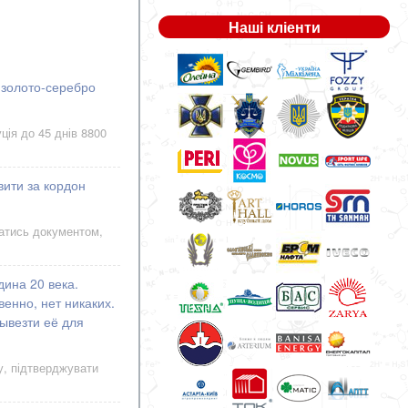
Наші кліенти
 золото-серебро
ція до 45 днів 8800
вити за кордон
ватись документом,
дина 20 века.
венно, нет никаких.
ывезти её для
у, підтверджувати