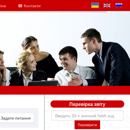
міни
☎ Контакти
Перевірка звіту
Задати питання
Перевірити