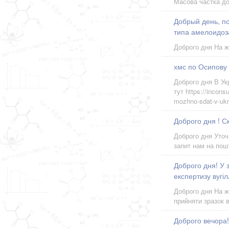
Масова частка до
Добрый день, п
типа амелоидоз
Доброго дня На ж
хмс по Осипову 
Доброго дня В Ук
тут https://incon
mozhno-sdat-v-ukr
Доброго дня ! Ск
Доброго дня Уточ
запит нам на пош
Доброго дня! У з
експертизу вугі
Доброго дня На ж
прийняти зразок
Доброго вечора!