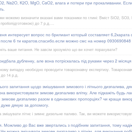
O2, Na2O, K2O, MgO, CaO2, влага и потери при прокаливании. Если
ть.
 ми можемо визначити вказані вами показники по глині: Вміст SiO2, SO3,
 пробопідготовкою) до 7 р.д.…
еня интересует вопрос по брилиант который составляет 6,2карата
 после 6 ти каратов.спасибо.если можно смс на номер 0930690848
ніть ваше питання. Не завсім зрозуміло що ви хочет порахувати?
ридбала дубленку, але вона потріскалась під руками через 2 місяця
ному випадку необхідно проводити товарознавчу експертизу. Товарознавч
 до 14 р.д.
ього запитання щодо змішування зимового і літнього дизпалива, дяк
на використовувати зимове дизпаливо влітку. Але підкажіть будь л
 і зимове дизпаливо разом в одинакових пропорціях? чи краще вико
 дуже дякую за допомогу.
а змішувати літнє і зимнє дизельне паливо. Так, ви можете використовув
. Можливо до Вас вже звертались з подібним запитання, тому наді
 Чи можна змішувати зимове дизпаливо з літнім, для виконання робіт