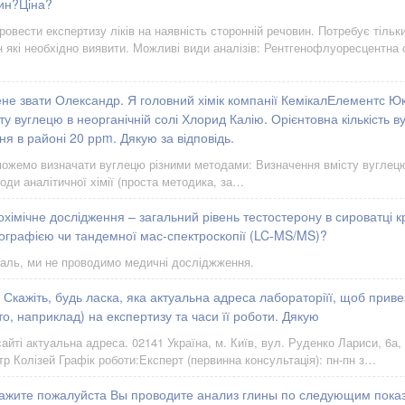
ин?Ціна?
овести експертизу ліків на наявність сторонній речовин. Потребує тільк
н які необхідно виявити. Можливі види аналізів: Рентгенофлуоресцентна 
не звати Олександр. Я головний хімік компанії КемікалЕлементс Юк
ту вуглецю в неорганічній солі Хлорид Калію. Орієнтовна кількість 
ня в районі 20 ррm. Дякую за відповідь.
ожемо визначати вуглецю різними методами: Визначення вмісту вуглецю 
оди аналітичної хімії (проста методика, за…
охімічне дослідження – загальний рівень тестостерону в сироватці к
ографією чи тандемної мас-спектроскопії (LC-MS/MS)?
аль, ми не проводимо медичні досліджження.
 Скажіть, будь ласка, яка актуальна адреса лабораторіїї, щоб приве
о, наприклад) на експертизу та часи її роботи. Дякую
айті актуальна адреса. 02141 Україна, м. Київ, вул. Руденко Лариси, 6а, 
тр Колізей Графік роботи:Експерт (первинна консультація): пн-пн з…
кажите пожалуйста Вы проводите анализ глины по следующим пока