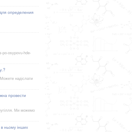
 для определения
ms-po-osypovu-hde-
у.?
. Можете надіслати
можна провести
вугілля. Ми можемо
 в ньому інших