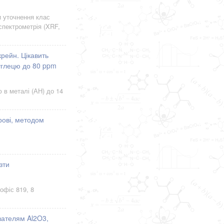
и уточнення клас
спектрометрія (XRF,
рейн. Цікавить
вуглецю до 80 ppm
в металі (АН) до 14
рові, методом
зти
офіс 819, 8
зателям Al2O3,