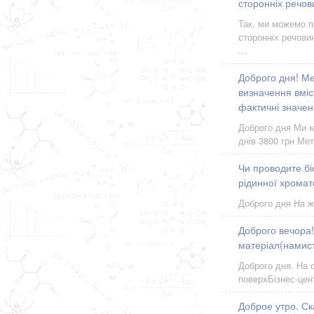
сторонніх речов
Так, ми можемо пр
сторонніх речови
…
Доброго дня! Ме
визначення вміс
фактичні значен
Доброго дня Ми м
днів 3800 грн Мет
Чи проводите бі
рідинної хромат
Доброго дня На ж
Доброго вечора!
матеріал(намист
Доброго дня. На с
поверхБізнес-цен
Доброе утро. С