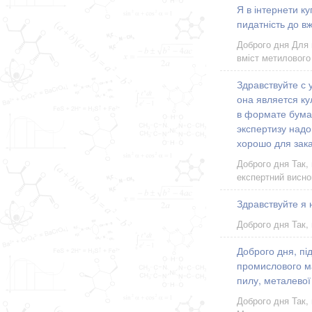
Я в інтернети к
пидатність до в
Доброго дня Для 
вміст метилового
Здравствуйте с 
она является ку
в формате бума
экспертизу надо
хорошо для зака
Доброго дня Так,
експертний висно
Здравствуйте я
Доброго дня Так,
Доброго дня, пі
промислового ма
пилу, металевої
Доброго дня Так,