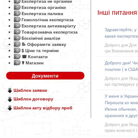
Експертиза не органіки
Експертиза органіки
Інші питання
Експертиза палива
Гемологічна експертиза
Експертиза антикваріату
Здравствуйте, у
Товарознавча експертиза
какая експертиз
Біохімічні аналізи
📝 Оформити заявку
Доброго дня Для 
$ Ціни та терміни
грн Визначення в
☎ Контакти
☤ Магазин
Доброго дня! Чи
поштою ( в США
Документи
Доброго дня Якщо
що підтверджує рі
Шаблон заявки
У меня в Украин
Шаблон договору
Перешла ко мне 
Шаблон акту відбору проб
Икона обычная, 
хранения в друг
Доброго дня Якщо
право власності 