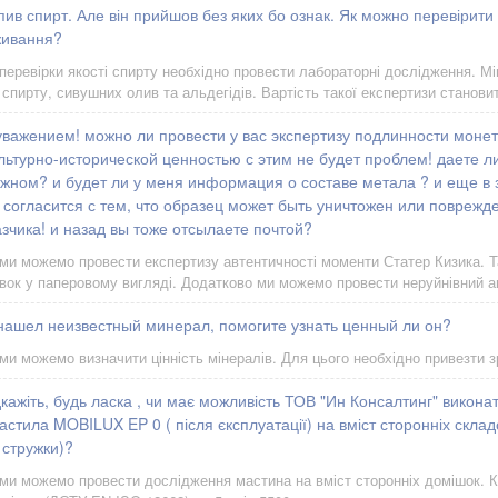
упив спирт. Але він прийшов без яких бо ознак. Як можно перевірити
живання?
перевірки якості спирту необхідно провести лабораторні дослідження. Мі
 спирту, сивушних олив та альдегідів. Вартість такої експертизи станови
уважением! можно ли провести у вас экспертизу подлинности моне
льтурно-исторической ценностью с этим не будет проблем! даете л
жном? и будет ли у меня информация о составе метала ? и еще в 
 согласится с тем, что образец может быть уничтожен или поврежде
зчика! и назад вы тоже отсылаете почтой?
 ми можемо провести експертизу автентичності моменти Статер Кизика. 
вок у паперовому вигляді. Додатково ми можемо провести неруйнівний 
 нашел неизвестный минерал, помогите узнать ценный ли он?
 ми можемо визначити цінність мінералів. Для цього необхідно привезти з
дкажіть, будь ласка , чи має можливість ТОВ "Ин Консалтинг" виконат
стила MOBILUX EP 0 ( після єксплуатації) на вміст сторонніх склад
 стружки)?
 ми можемо провести дослідження мастина на вміст сторонніх домішок. К