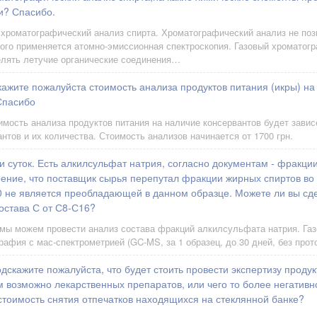
и? Спасибо.
 хроматографический анализ спирта. Хроматографический анализ не поз
ого применяется атомно-эмиссионная спектроскопия. Газовый хроматог
елять летучие органические соединения…
ажите пожалуйста стоимость анализа продуктов питания (икры) на
Спасибо
мость анализа продуктов питания на наличие консервантов будет завис
нтов и их количества. Стоимость анализов начинается от 1700 грн.
 суток. Есть алкилсульфат натрия, согласно документам - фракци
ение, что поставщик сырья перепутал фракции жирных спиртов во 
 не является преобладающей в данном образце. Можете ли вы сд
остава С от С8-С16?
 мы можем провести анализ состава фракций алкилсульфата натрия. Га
рафия с мас-спектрометрией (GC-MS, за 1 образец, до 30 дней, без про
дскажите пожалуйста, что будет стоить провести экспертизу продук
 возможно лекарственных препаратов, или чего то более негативно
 стоимость снятия отпечатков находящихся на стеклянной банке?