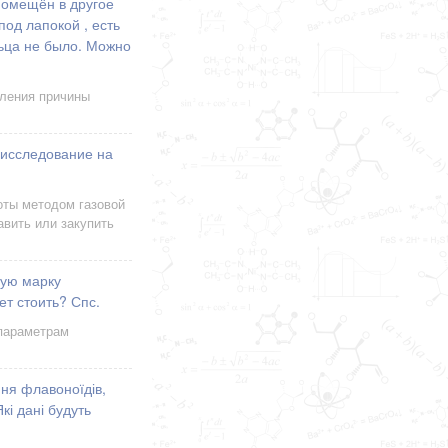
помещён в другое
од лапокой , есть
льца не было. Можно
вления причины
 исследование на
оты методом газовой
вить или закупить
ную марку
ет стоить? Спс.
параметрам
ння флавоноїдів,
кі дані будуть