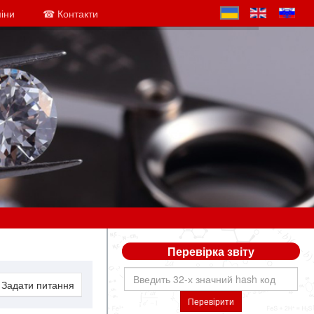
міни
☎ Контакти
Перевірка звіту
Задати питання
Перевірити