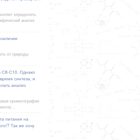
воляет определить
рафический анализ
 наличие
еть от природы
и С8-С10. Однако
время синтеза, и
елать анализ
зовая хроматография
токола)…
та питания на
го!? Так же хочу