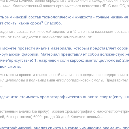
мы можем количественно определить антрахинон в камеди кассии. Пере
 ниже. Количественный анализ органического вещества (HPLC или GC, 
ть химический состав технологической жидкости - точные названи
ет стоить, какие сроки? Спасибо.
ределить состав технической жидкости в % с точным названием состав
сеть от типа жидкости и количество компонентов: от…
ы можете провести анализ материала, который представляет собой
о-бумажной фабрики. Материал представляет собой волокнистую ж
ичие/присутствие: 1. натриевой соли карбоксиметилцеллюлозы; 2
вой смолы.
 мы можем провести качественный анализ на определение содержания в
тилцеллюлозы и полиамидамин епихлоргидриновой смолы. Предварител
м…
одскажите стоимость хроматографического анализа спирта(сивушн
ственный анализ (за пробу) Газовая хроматография с мас-спектрометри
ней, без протокола) 6000 грн. до 30 дней Количественный…
матографический анализ спирта,на какие химические элементы про