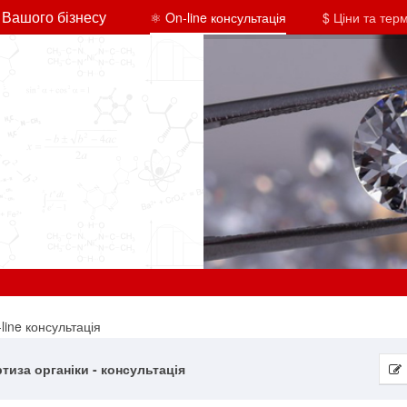
 Вашого бізнесу
⚛ On-line консультація
$ Ціни та тер
line консультація
тиза органіки - консультація