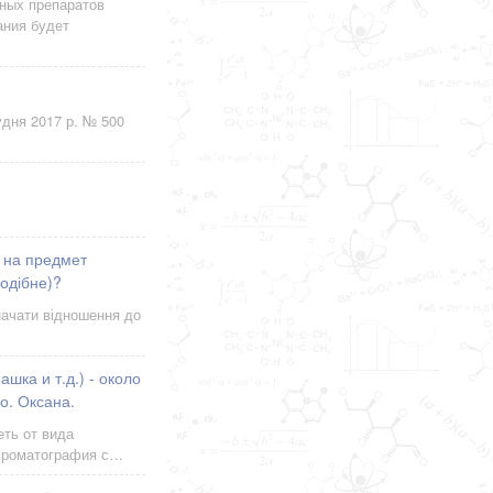
нных препаратов
ания будет
удня 2017 р. № 500
і на предмет
подібне)?
начати відношення до
ка и т.д.) - около
о. Оксана.
ть от вида
 хроматография с…