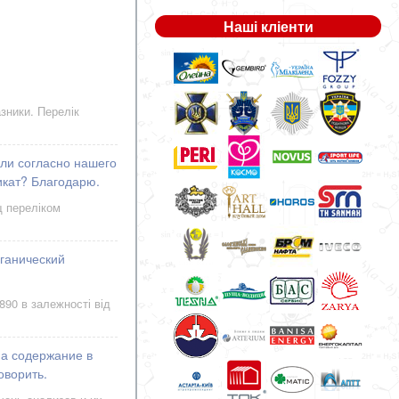
Наші кліенти
зники. Перелік
ли согласно нашего
икат? Благодарю.
щ переліком
рганический
890 в залежності від
на содержание в
оворить.