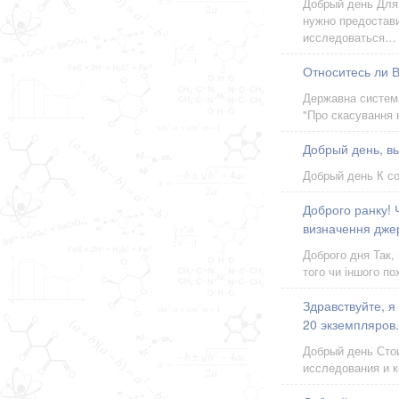
Добрый день Для 
нужно предостав
исследоваться…
Относитесь ли 
Державна система
"Про скасування 
Добрый день, в
Добрый день К с
Доброго ранку! Ч
визначення джере
Доброго дня Так,
того чи іншого п
Здравствуйте, я
20 экземпляров.
Добрый день Сто
исследования и к