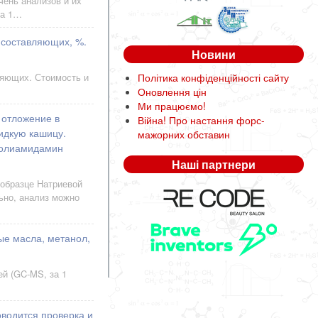
чень анализов и их
за 1…
я составляющих, %.
Новини
ляющих. Стоимость и
Політика конфіденційності сайту
Оновлення цін
Ми працюємо!
 отложение в
Війна! Про настання форс-
идкую кашицу.
мажорних обставин
.полиамидамин
Наші партнери
 образце Натриевой
ьно, анализ можно
ые масла, метанол,
ей (GC-MS, за 1
водится проверка и