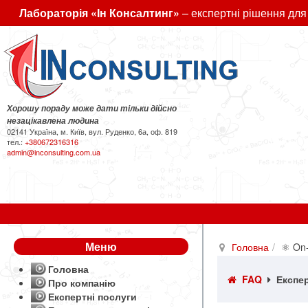
Лабораторія «Ін Консалтинг»
– експертні рішення для
Хорошу пораду може дати тільки дійсно
незацікавлена людина
02141 Україна, м. Київ, вул. Руденко, 6а, оф. 819
тел.:
+380672316316
admin@inconsulting.com.ua
Меню
Головна
⚛ On-
Головна
FAQ
Експер
Про компанію
Експертні послуги