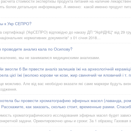
расчета стоимости экспертизы продукта питания на наличие лекарстве
ить более детальную информацию. А именно: какой именно продукт пит
Вы к Укр СЕПРО?
 сертифікації (УкрСЕПРО) відповідно до наказу ДП "УкрНДНЦ" від 29 гр
національних нормативних документів" з 01 січня 2018…
ы проводите анализ кала по Осипову?
ожалению, мы не занимаемся медицинскими анализами.
и змогли б Ви првести аналіз залишків їжі на археологічній кераміц
ла цієї їжі (молоко корови чи кози, жир свинячий чи яловичий і т. 
 це можливо. Але від вас необхідно вказати які саме маркери будуть виз
оходження.
 хотела бы провести хроматографию эфирных масел (лаванда, ромаш
 Расскажите, как заказать, сколько стоит, временные рамки. Спасиб
имость хроматографического исследования эфирных масел будет зависе
онкретной задачи. Ориентировочно цены и сроки: За 1 образец: Газовая