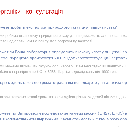
рганіки - консультація
жете зробити експертизу природного газу? для підприємства?
 ми робимо експертизу природнього газу для підприємств, але не всі пока
жете надіслати нам на пошту для розрахунку вартості…
ожет ли Ваша лаборатория определить к какому классу пищевой со
 соль турецкого происхождения и выдать соответствующий сертиф
 ми можемо визначити гатунок солі харової. Вам необхідно визначитись 
обхідно перевірити по ДСТУ 3583. Вартість досліджень від 1900 грн.
акую модель газового хроматографа вы используете для анализа о
икористовуємо газові хроматографи Agilent різних моделей від 5890 до 7
жете ли Вы провести исследование камеди кассии (Е 427, Е 499) 
 в количественном выражении. Какая стоимость и с кем можно обг