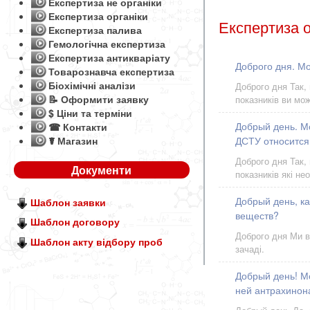
Експертиза не органіки
Експертиза органіки
Експертиза о
Експертиза палива
Гемологічна експертиза
Експертиза антикваріату
Доброго дня. Мо
Товарознавча експертиза
Біохімічні аналізи
Доброго дня Так,
📝 Оформити заявку
показників ви мо
$ Ціни та терміни
Добрый день. М
☎ Контакти
☤ Магазин
ДСТУ относится
Доброго дня Так,
Документи
показників які не
Добрый день, к
Шаблон заявки
веществ?
Шаблон договору
Доброго дня Ми в
Шаблон акту відбору проб
зачаді.
Добрый день! Мо
ней антрахинона