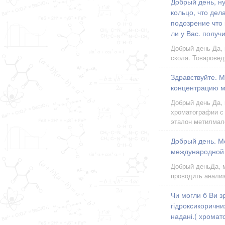
Добрый день, ну
кольцо, что дел
подозрение что
ли у Вас. получ
Добрый день Да,
скола. Товароведч
Здравствуйте. М
концентрацию м
Добрый день Да,
хроматографии с 
эталон метилма
Добрый день. М
международной р
Добрый деньДа, 
проводить анализ
Чи могли б Ви з
гідроксикоричних
надані.( хромато