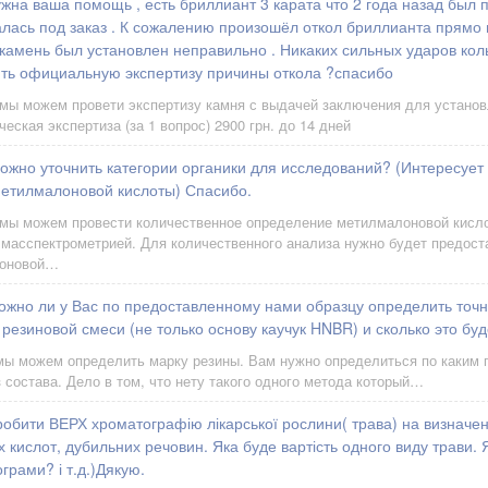
жна ваша помощь , есть бриллиант 3 карата что 2 года назад был 
алась под заказ . К сожалению произошёл откол бриллианта прямо п
 камень был установлен неправильно . Никаких сильных ударов ко
ить официальную экспертизу причины откола ?спасибо
 мы можем провети экспертизу камня с выдачей заключения для устано
еская экспертиза (за 1 вопрос) 2900 грн. до 14 дней
ожно уточнить категории органики для исследований? (Интересует
етилмалоновой кислоты) Спасибо.
 мы можем провести количественное определение метилмалоновой кисл
масспектрометрией. Для количественного анализа нужно будет предоста
лоновой…
ожно ли у Вас по предоставленному нами образцу определить точ
езиновой смеси (не только основу каучук HNBR) и сколько это буд
мы можем определить марку резины. Вам нужно определиться по каким 
 состава. Дело в том, что нету такого одного метода который…
робити ВЕРХ хроматографію лікарської рослини( трава) на визначе
 кислот, дубильних речовин. Яка буде вартість одного виду трави. Я
грами? і т.д.)Дякую.