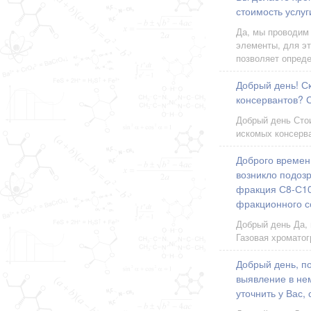
стоимость услуг
Да, мы проводим
элементы, для эт
позволяет опред
Добрый день! Ск
консервантов? 
Добрый день Стои
искомых консерва
Доброго времени
возникло подозр
фракция С8-С10
фракционного с
Добрый день Да,
Газовая хроматог
Добрый день, по
выявление в нем
уточнить у Вас,