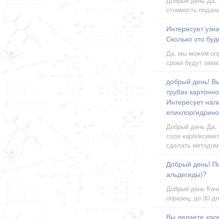
Добрый день Да, 
стоимость подана
Интересует узна
Сколько это буд
Да, мы можем оп
сроки будут зави
добрый день! В
трубах картонн
Интересует нал
епихлоргидрино
Добрый день Да,
соли карбоксиме
сделать методо
Добрый день! П
альдегиды)?
Добрый день Каче
образец, до 30 д
Вы делаете хро