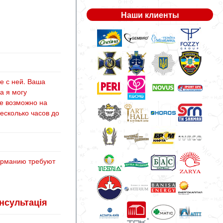
Наши клиенты
е с ней. Ваша
а я могу
ие возможно на
несколько часов до
Германию требуют
онсультація