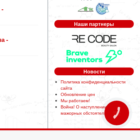
 -
Наши партнеры
а -
Новости
Политика конфиденциальности
сайта
Обновление цен
Мы работаем!
Война! О наступлении форс-
мажорных обстоятельств
КНОПКА
ЗВ'ЯЗКУ