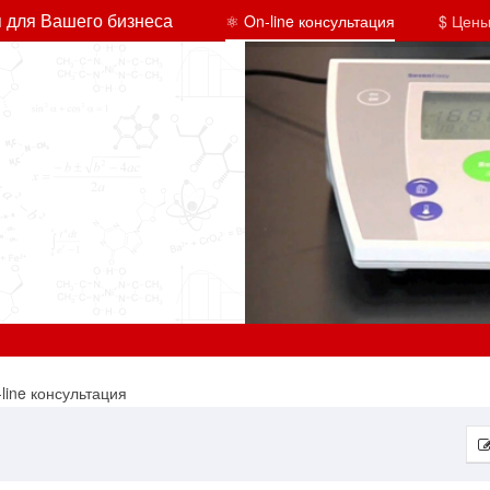
 для Вашего бизнеса
⚛ On-line консультация
$ Цены
line консультация