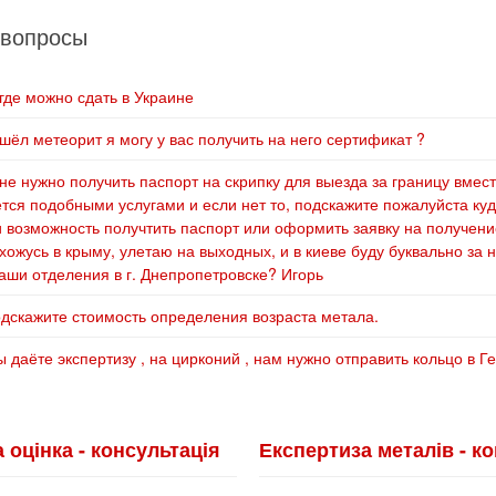
 вопросы
де можно сдать в Украине
ёл метеорит я могу у вас получить на него сертификат ?
е нужно получить паспорт на скрипку для выезда за границу вмест
ся подобными услугами и если нет то, подскажите пожалуйста куд
и возможность получтить паспорт или оформить заявку на получен
хожусь в крыму, улетаю на выходных, и в киеве буду буквально за 
ваши отделения в г. Днепропетровске? Игорь
дскажите стоимость определения возраста метала.
 даёте экспертизу , на цирконий , нам нужно отправить кольцо в 
 оцінка - консультація
Експертиза металів - к