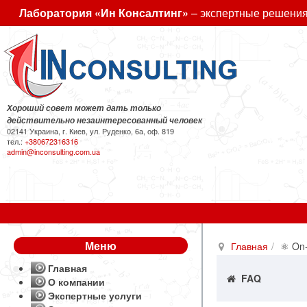
Лаборатория «Ин Консалтинг»
– экспертные решения
Хороший совет может дать только
действительно незаинтересованный человек
02141 Украина, г. Киев, ул. Руденко, 6а, оф. 819
тел.:
+380672316316
admin@inconsulting.com.ua
Меню
Главная
⚛ On-
Главная
FAQ
О компании
Экспертные услуги