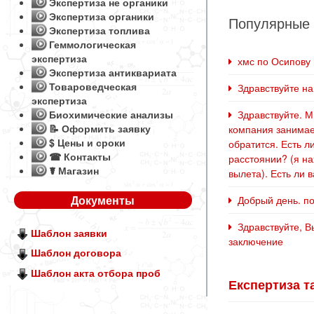
Экспертиза не органики
Экспертиза органики
Популярные
Экспертиза топлива
Геммологическая
экспертиза
хмс по Осипову г
Экспертиза антиквариата
Товароведческая
Здравствуйте наш
экспертиза
Биохимические анализы
Здравствуйте. Мн
📝 Оформить заявку
компания занимает
$ Цены и сроки
обратится. Есть л
☎ Контакты
расстоянии? (я на
☤ Магазин
вылета). Есть ли 
Документы
Добрый день. по
Здравствуйте, Вы
Шаблон заявки
заключение
Шаблон договора
Шаблон акта отбора проб
Експертиза та