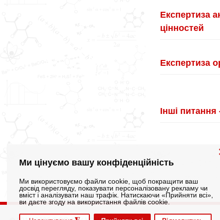
Експертиза а
цінностей
Експертиза ор
Інші питання 
Ми цінуємо вашу конфіденційність
Ми використовуємо файли cookie, щоб покращити ваш
досвід перегляду, показувати персоналізовану рекламу чи
вміст і аналізувати наш трафік. Натискаючи «Прийняти всі»,
ви даєте згоду на використання файлів cookie.
© 2012-2026 ООО "ИН КОНСАЛТИНГ"