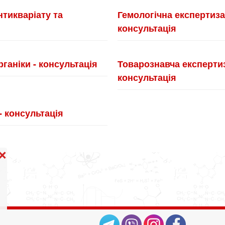
нтикваріату та
Гемологічна експертиза
консультація
ганіки - консультація
Товарознавча експертиз
консультація
- консультація
❌