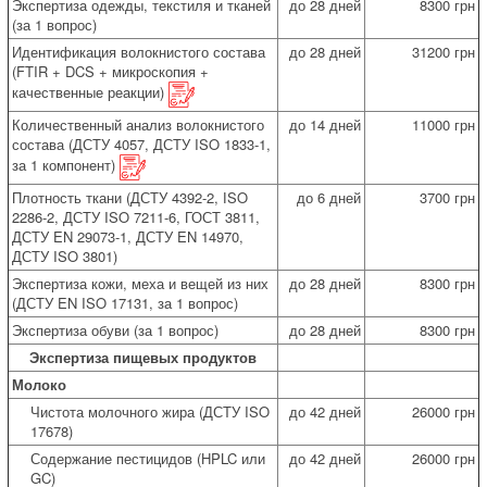
Экспертиза одежды, текстиля и тканей
до 28 дней
8300 грн
(за 1 вопрос)
Идентификация волокнистого состава
до 28 дней
31200 грн
(FTIR + DCS + микроскопия +
качественные реакции)
Количественный анализ волокнистого
до 14 дней
11000 грн
состава (ДСТУ 4057, ДСТУ ISO 1833-1,
за 1 компонент)
Плотность ткани (ДСТУ 4392-2, ІSO
до 6 дней
3700 грн
2286-2, ДСТУ ISO 7211-6, ГОСТ 3811,
ДСТУ EN 29073-1, ДСТУ EN 14970,
ДСТУ ISO 3801)
Экспертиза кожи, меха и вещей из них
до 28 дней
8300 грн
(ДСТУ EN ISO 17131, за 1 вопрос)
Экспертиза обуви (за 1 вопрос)
до 28 дней
8300 грн
Экспертиза пищевых продуктов
Молоко
Чистота молочного жира (ДСТУ ISO
до 42 дней
26000 грн
17678)
Содержание пестицидов (HPLC или
до 42 дней
26000 грн
GC)