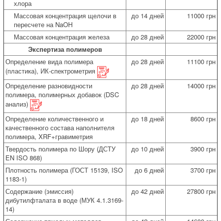
хлора
Массовая концентрация щелочи в
до 14 дней
11000 грн
пересчете на NaOH
Массовая концентрация железа
до 28 дней
22000 грн
Экспертиза полимеров
Определение вида полимера
до 28 дней
11100 грн
(пластика), ИК-спектрометрия
Определение разновидности
до 28 дней
14000 грн
полимера, полимерных добавок (DSC
анализ)
Определение количественного и
до 18 дней
8600 грн
качественного состава наполнителя
полимера, XRF+гравиметрия
Твердость полимера по Шору (ДСТУ
до 10 дней
3900 грн
EN ISO 868)
Плотность полимера (ГОСТ 15139, ISO
до 6 дней
3700 грн
1183-1)
Содержание (эмиссия)
до 42 дней
27800 грн
дибутилфталата в воде (МУК 4.1.3169-
14)