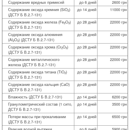
Содержание вредных примесей
до 6 дней
2600 грн
Содержание оксида кремния (SiO
)
до 14 дней
11000 грн
2
(ДСТУ Б В.2.7-131)
Содержание оксида железа (Fе
O
)
до 28 дней
22000 грн
2
3
(ДСТУ Б В.2.7-131)
Содержание оксида алюминия
до 28 дней
22000 грн
(Al
O
) (ДСТУ Б В.2.7-131)
2
3
Содержание оксида хрома (Cr
O
)
до 28 дней
22000 грн
2
3
(ДСТУ Б В.2.7-131)
Содержание металлического
до 28 дней
22000 грн
железа (ДСТУ Б В.2.7-131)
Содержание оксида титана (TiО
)
до 28 дней
22000 грн
2
(ДСТУ Б В.2.7-131)
Содержание оксида кальция (СаО)
до 28 дней
22000 грн
(ДСТУ Б В.2.7-131)
Влажность (ДСТУ Б В.2.7-131)
до 14 дней
6200 грн
Гранулометрический состав (1 сито,
до 14 дней
3500 грн
ДСТУ Б В.2.7-131)
Потери массы при прокаливании
до 14 дней
6500 грн
(ДСТУ Б В.2.7-131)
Реакция водной вытяжки
до 6 дней
5900 грн