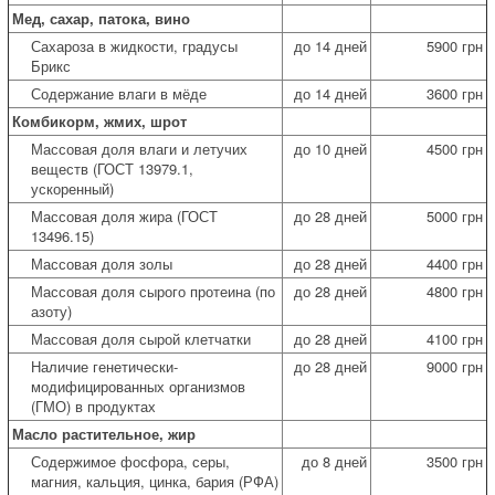
Мед, сахар, патока, вино
Сахароза в жидкости, градусы
до 14 дней
5900 грн
Брикс
Содержание влаги в мёде
до 14 дней
3600 грн
Комбикорм, жмих, шрот
Массовая доля влаги и летучих
до 10 дней
4500 грн
веществ (ГОСТ 13979.1,
ускоренный)
Массовая доля жира (ГОСТ
до 28 дней
5000 грн
13496.15)
Массовая доля золы
до 28 дней
4400 грн
Массовая доля сырого протеина (по
до 28 дней
4800 грн
азоту)
Массовая доля сырой клетчатки
до 28 дней
4100 грн
Наличие генетически-
до 28 дней
9000 грн
модифицированных организмов
(ГМО) в продуктах
Масло растительное, жир
Содержимое фосфора, серы,
до 8 дней
3500 грн
магния, кальция, цинка, бария (РФА)