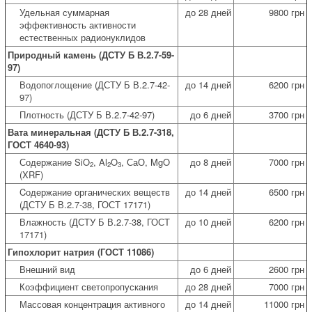
Удельная суммарная
до 28 дней
9800 грн
эффективность активности
естественных радионуклидов
Природный камень (ДСТУ Б В.2.7-59-
97)
Водопоглощение (ДСТУ Б В.2.7-42-
до 14 дней
6200 грн
97)
Плотность (ДСТУ Б В.2.7-42-97)
до 6 дней
3700 грн
Вата минеральная (ДСТУ Б В.2.7-318,
ГОСТ 4640-93)
Содержание SiO
, Al
O
, СаО, MgO
до 8 дней
7000 грн
2
2
3
(XRF)
Cодержание органических веществ
до 14 дней
6500 грн
(ДСТУ Б В.2.7-38, ГОСТ 17171)
Влажность (ДСТУ Б В.2.7-38, ГОСТ
до 10 дней
6200 грн
17171)
Гипохлорит натрия (ГОСТ 11086)
Внешний вид
до 6 дней
2600 грн
Коэффициент светопропускания
до 28 дней
7000 грн
Массовая концентрация активного
до 14 дней
11000 грн