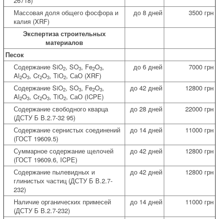
26718)
Массовая доля общего фосфора и
до 8 дней
3500 грн
калия (XRF)
Экспертиза строительных
материалов
Песок
Содержание SiO
, SO
, Fe
O
,
до 6 дней
7000 грн
2
3
2
3
Al
O
, Cr
O
, TiО
, СаО (XRF)
2
3
2
3
2
Содержание SiO
, SO
, Fe
O
,
до 42 дней
12800 грн
2
3
2
3
Al
O
, Cr
O
, TiО
, СаО (ICPE)
2
3
2
3
2
Содержание свободного кварца
до 28 дней
22000 грн
(ДСТУ Б В.2.7-32 95)
Содержание сернистых соединений
до 14 дней
11000 грн
(ГОСT 19609.5)
Суммарное содержание щелочей
до 42 дней
12800 грн
(ГОСT 19609.6, ICPE)
Содержание пылевидных и
до 42 дней
12800 грн
глинистых частиц (ДСТУ Б В.2.7-
232)
Наличие органических примесей
до 14 дней
11000 грн
(ДСТУ Б В.2.7-232)