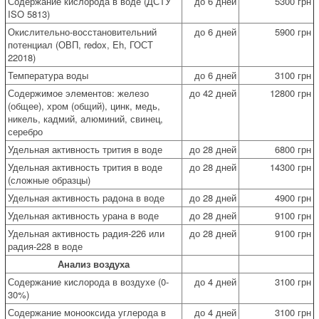
Содержание кислорода в воде (ДСТУ
до 6 дней
5300 грн
ISO 5813)
Окислительно-восстановительний
до 6 дней
5900 грн
потенциал (ОВП, redox, Eh, ГОСТ
22018)
Температура воды
до 6 дней
3100 грн
Содержимое элементов: железо
до 42 дней
12800 грн
(общее), хром (общий), цинк, медь,
никель, кадмий, алюминий, свинец,
серебро
Удельная активность трития в воде
до 28 дней
6800 грн
Удельная активность трития в воде
до 28 дней
14300 грн
(сложные образцы)
Удельная активность радона в воде
до 28 дней
4900 грн
Удельная активность урана в воде
до 28 дней
9100 грн
Удельная активность радия-226 или
до 28 дней
9100 грн
радия-228 в воде
Анализ воздуха
Содержание кислорода в воздухе (0-
до 4 дней
3100 грн
30%)
Содержание монооксида углерода в
до 4 дней
3100 грн