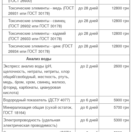
(ГОСТ 26930)
Токсические элементы - медь (ГОСТ
до 28 дней
12800 грн
26931 или ГОСТ 30178)
Токсические элементы - свинец
до 28 дней
12800 грн
(ГОСТ 26932 или ГОСТ 30178)
Токсические элементы - кадмий
до 28 дней
12800 грн
(ГОСТ 26933 или ГОСТ 30178)
Токсические элементы - цинк (ГОСТ
до 28 дней
12800 грн
26934 или ГОСТ 30178)
Анализ воды
Экспресс анализ воды (pH,
до 2 дней
2600 грн
щелочность, нитраты, нитриты, хлор
общий/свободный, жесткость, ртуть,
медь, бром, хром, свинец, железо,
фторид, карбонаты, циануровая
кислота)
Водородный показатель (ДСТУ 4077)
до 6 дней
5900 грн
Минерализация общая (сухой остаток,
до 6 дней
5700 грн
ГОСТ 18164)
Электропроводность (удельная
до 6 дней
5300 грн
электрическая проводимость)