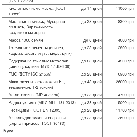
(ГОСТ 28238)
Кислотное число масла (ГОСТ
до 14 дней
11000 грн
10858)
Масляная примесь, Мусорная
до 28 дней
8300 грн
примесь, Зараженность
вредителями зерна
Масса 1000 семян
до 6 дней
4000 грн
Токсичные элементы (свинец,
до 28 дней
12800 грн
кадмий, арсен, ртуть, медь, цинк)
Содержание тяжелых металлов
до 28 дней
4500 грн
(свинец, кадмий, МУК 4.1.986-00)
ГМО (ДСТУ ISO 21569)
до 28 дней
6900 грн
Микотоксины (афлатоксин В1,
до 48 дней
26000 грн
зеараленон, Т-2 токсин)
Афлатоксины (МР 4082-86)
до 28 дней
4700 грн
Радионуклиды (МВИ.МН 1181-2013)
до 28 дней
5000 грн
Пестициды (ГОСТ EN 12393)
до 28 дней
11700 грн
Алкалоидов жуков и спорыньи
до 28 дней
3600 грн
(сорная примесь, ГОСТ 30483)
Мука