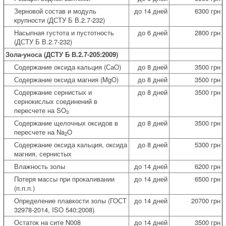
Зерновой состав и модуль
до 14 дней
6300 грн
крупности (ДСТУ Б В.2.7-232)
Насыпная густота и пустотность
до 6 дней
2800 грн
(ДСТУ Б В.2.7-232)
Зола-уноса (ДСТУ Б В.2.7-205:2009)
Содержание оксида кальция (СаО)
до 8 дней
3500 грн
Содержание оксида магния (MgO)
до 8 дней
3500 грн
Содержание сернистых и
до 8 дней
3500 грн
сернокислых соединений в
пересчете на SO
3
Содержание щелочных оксидов в
до 8 дней
3500 грн
пересчете на Na
O
2
Содержание оксида кальция, оксида
до 8 дней
5300 грн
магния, сернистых
Влажность золы
до 14 дней
6200 грн
Потеря массы при прокаливании
до 14 дней
6500 грн
(п.п.п.)
Определение плавкости золы (ГОСТ
до 14 дней
20700 грн
32978-2014, ISO 540:2008)
Остаток на сите N008
до 14 дней
3500 грн