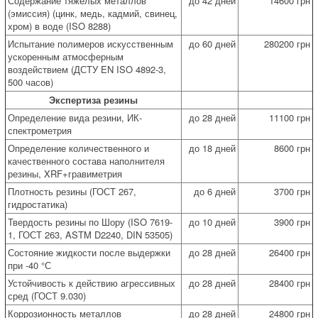
Содержание тяжелых металлов
до 42 дней
14600 грн
(эмиссия) (цинк, медь, кадмий, свинец,
хром) в воде (ISO 8288)
Испытание полимеров искусственным
до 60 дней
280200 грн
ускоренным атмосферным
воздействием (ДСТУ EN ISO 4892-3,
500 часов)
Экспертиза резины
Определение вида резини, ИК-
до 28 дней
11100 грн
спектрометрия
Определение количественного и
до 18 дней
8600 грн
качественного состава наполнителя
резины, XRF+гравиметрия
Плотность резины (ГОСТ 267,
до 6 дней
3700 грн
гидростатика)
Твердость резины по Шору (ISO 7619-
до 10 дней
3900 грн
1, ГОСТ 263, ASTM D2240, DIN 53505)
Состояние жидкости после выдержки
до 28 дней
26400 грн
при -40 °С
Устойчивость к действию агрессивных
до 28 дней
28400 грн
сред (ГОСТ 9.030)
Коррозионность металлов
до 28 дней
24800 грн