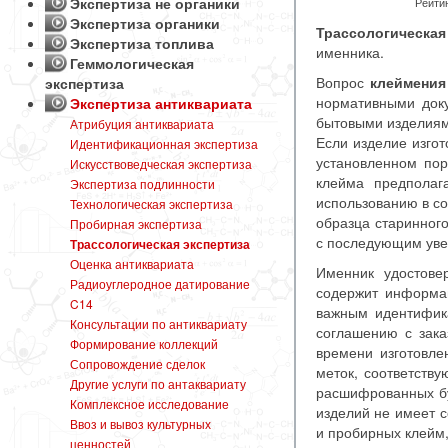
Экспертиза не органики
Рейтин
Экспертиза органики
Трассологическая
Экспертиза топлива
именника.
Геммологическая
Вопрос
клеймени
экспертиза
нормативными док
Экспертиза антиквариата
бытовыми изделиями
Атрибуция антиквариата
Если изделие изгот
Идентификационная экспертиза
установленном пор
Искусствоведческая экспертиза
клейма предполаг
Экспертиза подлинности
использованию в с
Технологическая экспертиза
образца старинног
Пробирная экспертиза
с последующим уве
Трассологическая экспертиза
Оценка антиквариата
Именник удостове
Радиоуглеродное датирование
содержит информа
C14
важным идентифик
Консультации по антиквариату
соглашению с зака
Формирование коллекций
времени изготовле
Сопровождение сделок
меток, соответств
Другие услуги по антаквариату
расшифрованных бу
Комплексное исследование
изделий не имеет с
Ввоз и вывоз культурных
и пробирных клейм,
ценностей