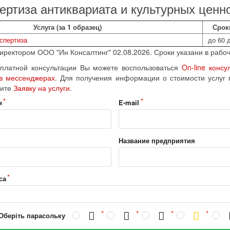
ертиза антиквариата и культурных ценн
Услуга (за 1 образец)
Срок
спертиза
до 60 
ректором ООО "Ин Консалтинг" 02.08.2026. Сроки указани в рабоч
платной консультации Вы можете воспользоваться
On-line консу
 в мессенджерах
. Для получения информации о стоимости услуг 
ите
Заявку на услуги
.
н
E-mail
Название предприятия
са
 Оберіть парасольку