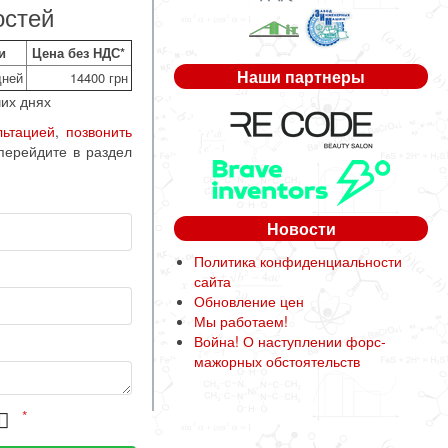
остей
и
Цена без НДС*
Наши партнеры
дней
14400 грн
их днях
льтацией
,
позвонить
перейдите в раздел
Новости
Политика конфиденциальности
сайта
Обновление цен
Мы работаем!
Война! О наступлении форс-
мажорных обстоятельств