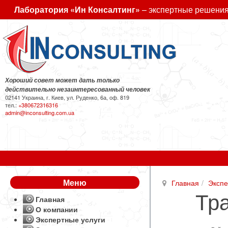
Лаборатория «Ин Консалтинг»
– экспертные решения
Хороший совет может дать только
действительно незаинтересованный человек
02141 Украина, г. Киев, ул. Руденко, 6а, оф. 819
тел.:
+380672316316
admin@inconsulting.com.ua
Меню
Главная
Экспе
Тр
Главная
О компании
Экспертные услуги