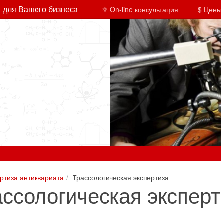
 для Вашего бизнеса
⚛ On-line консультация
$ Цены
ртиза антиквариата
Трассологическая экспертиза
ассологическая эксперт