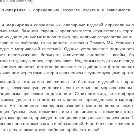
г 4.60 (35 Голоса(ов))
 экспертиза
- определение возраста изделия в зависимости
я и маркировки
современных ювелирных изделий определены з
ументами. Законом Украины предполагается осуществлять торг
 из драгоценных металлов только при наличии государственного
овлено за рубежом, то он должен, согласно Приказу МФ Украине
ядке с метрической системой. Однако установление подлинност
ает использование большого количества аналогов - клейм, б
оответствующую эпоху, справочников. Надежным средством исслед
о клейма является фотографирование его цифровым фотоаппара
личением через компьютер и сравнением с существующими прото
ряющий изготовителя ювелирных и бытовых изделий из драг
цию, позволяющую установить соответствие на маркировочном 
ационным признаком подлинности. Стоит заметить, что информ
зчиком, должна соответствовать данным, приведенным в марки
ния. На старинных ювелирных изделиях мастера делали помет
ующих буквам: имя, фамилию, или еще инициалы фамилии отца
кв, как правило, приведен в специализированных справочниках. 
овершенно никаких знаков и обозначений. Еще большее количест
 что делает экспертизу наиболее проблематичной.