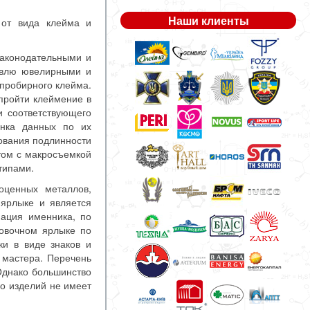
Наши клиенты
 от вида клейма и
аконодательными и
овлю ювелирными и
 пробирного клейма.
 пройти клеймение в
и соответствующего
анка данных по их
ования подлинности
том с макросъемкой
типами.
оценных металлов,
ярлыке и является
ация именника, по
ровочном ярлыке по
ки в виде знаков и
 мастера. Перечень
Однако большинство
во изделий не имеет