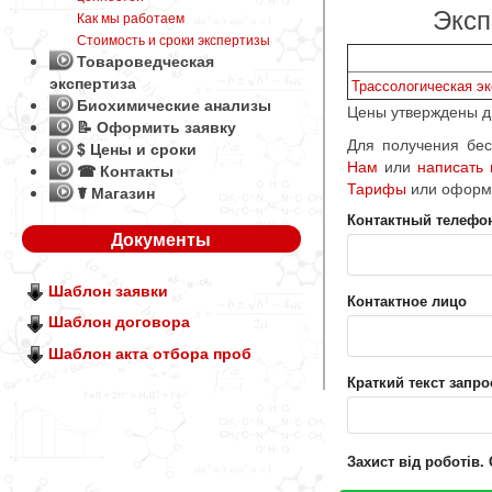
Эксп
Как мы работаем
Стоимость и сроки экспертизы
Товароведческая
экспертиза
Трассологическая эк
Биохимические анализы
Цены утверждены ди
📝 Оформить заявку
Для получения бес
$ Цены и сроки
Нам
или
написать
☎ Контакты
Тарифы
или оформ
☤ Магазин
Контактный телефо
Документы
Шаблон заявки
Контактное лицо
Шаблон договора
Шаблон акта отбора проб
Краткий текст запро
Захист від роботів.