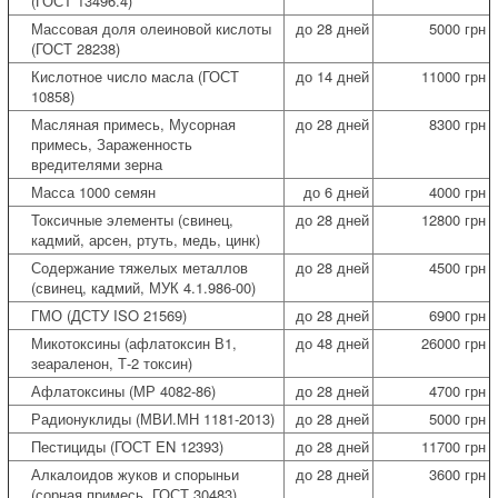
(ГОСТ 13496.4)
Массовая доля олеиновой кислоты
до 28 дней
5000 грн
(ГОСТ 28238)
Кислотное число масла (ГОСТ
до 14 дней
11000 грн
10858)
Масляная примесь, Мусорная
до 28 дней
8300 грн
примесь, Зараженность
вредителями зерна
Масса 1000 семян
до 6 дней
4000 грн
Токсичные элементы (свинец,
до 28 дней
12800 грн
кадмий, арсен, ртуть, медь, цинк)
Содержание тяжелых металлов
до 28 дней
4500 грн
(свинец, кадмий, МУК 4.1.986-00)
ГМО (ДСТУ ISO 21569)
до 28 дней
6900 грн
Микотоксины (афлатоксин В1,
до 48 дней
26000 грн
зеараленон, Т-2 токсин)
Афлатоксины (МР 4082-86)
до 28 дней
4700 грн
Радионуклиды (МВИ.МН 1181-2013)
до 28 дней
5000 грн
Пестициды (ГОСТ EN 12393)
до 28 дней
11700 грн
Алкалоидов жуков и спорыньи
до 28 дней
3600 грн
(сорная примесь, ГОСТ 30483)