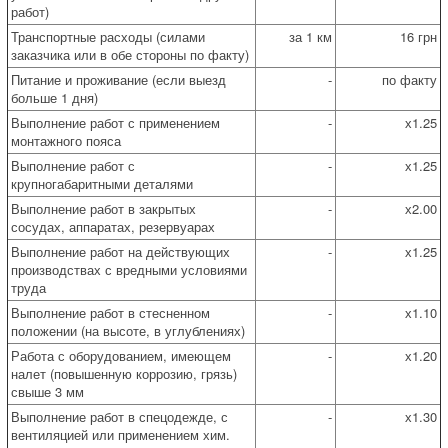
работ)
Транспортные расходы (силами
за 1 км
16 грн
заказчика или в обе стороны по факту)
Питание и проживание (если выезд
-
по факту
больше 1 дня)
Выполнение работ с применением
-
х1.25
монтажного пояса
Выполнение работ с
-
х1.25
крупногабаритными деталями
Выполнение работ в закрытых
-
х2.00
сосудах, аппаратах, резервуарах
Выполнение работ на действующих
-
х1.25
производствах с вредными условиями
труда
Выполнение работ в стесненном
-
х1.10
положении (на высоте, в углублениях)
Работа с оборудованием, имеющем
-
х1.20
налет (повышенную коррозию, грязь)
свыше 3 мм
Выполнение работ в спецодежде, с
-
х1.30
вентиляцией или применением хим.