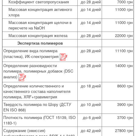
Коэффициент светопропускания
до 28 дней
7000 грн
Массовая концентрация активного
до 14 дней
11000 грн
хлора
Массовая концентрация щелочи в
до 14 дней
11000 грн
пересчете на NaOH
Массовая концентрация железа
до 28 дней
22000 грн
Экспертиза полимеров
Определение вида полимера
до 28 дней
11100 грн
(пластика), ИК-спектрометрия
Определение разновидности
до 28 дней
14000 грн
полимера, полимерных добавок (DSC
анализ)
Определение количественного и
до 18 дней
8600 грн
качественного состава наполнителя
полимера, XRF+гравиметрия
Твердость полимера по Шору (ДСТУ
до 10 дней
3900 грн
EN ISO 868)
Плотность полимера (ГОСТ 15139, ISO
до 6 дней
3700 грн
1183-1)
Содержание (эмиссия)
до 42 дней
27800 грн
дибутилфталата в воде (МУК 4.1.3169-