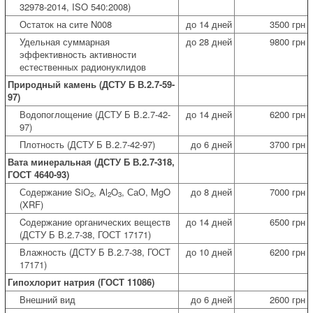
32978-2014, ISO 540:2008)
Остаток на сите N008
до 14 дней
3500 грн
Удельная суммарная
до 28 дней
9800 грн
эффективность активности
естественных радионуклидов
Природный камень (ДСТУ Б В.2.7-59-
97)
Водопоглощение (ДСТУ Б В.2.7-42-
до 14 дней
6200 грн
97)
Плотность (ДСТУ Б В.2.7-42-97)
до 6 дней
3700 грн
Вата минеральная (ДСТУ Б В.2.7-318,
ГОСТ 4640-93)
Содержание SiO
, Al
O
, СаО, MgO
до 8 дней
7000 грн
2
2
3
(XRF)
Cодержание органических веществ
до 14 дней
6500 грн
(ДСТУ Б В.2.7-38, ГОСТ 17171)
Влажность (ДСТУ Б В.2.7-38, ГОСТ
до 10 дней
6200 грн
17171)
Гипохлорит натрия (ГОСТ 11086)
Внешний вид
до 6 дней
2600 грн