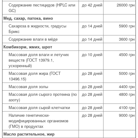
Содержание пестицидов (HPLC или
до 42 дней
26000 грн
GC)
Мед, сахар, патока, вино
Сахароза в жидкости, градусы
до 14 дней
5900 грн
Брикс
Содержание влаги в мёде
до 14 дней
3600 грн
Комбикорм, жмих, шрот
Массовая доля влаги и летучих
до 10 дней
4500 грн
веществ (ГОСТ 13979.1,
ускоренный)
Массовая доля жира (ГОСТ
до 28 дней
5000 грн
13496.15)
Массовая доля золы
до 28 дней
4400 грн
Массовая доля сырого протеина (по
до 28 дней
4800 грн
азоту)
Массовая доля сырой клетчатки
до 28 дней
4100 грн
Наличие генетически-
до 28 дней
9000 грн
модифицированных организмов
(ГМО) в продуктах
Масло растительное, жир