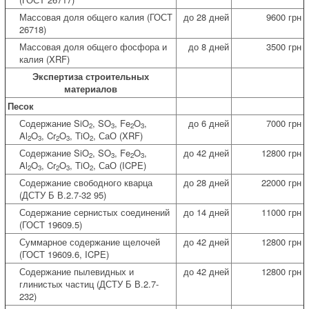
Массовая доля общего калия (ГОСТ
до 28 дней
9600 грн
26718)
Массовая доля общего фосфора и
до 8 дней
3500 грн
калия (XRF)
Экспертиза строительных
материалов
Песок
Содержание SiO
, SO
, Fe
O
,
до 6 дней
7000 грн
2
3
2
3
Al
O
, Cr
O
, TiО
, СаО (XRF)
2
3
2
3
2
Содержание SiO
, SO
, Fe
O
,
до 42 дней
12800 грн
2
3
2
3
Al
O
, Cr
O
, TiО
, СаО (ICPE)
2
3
2
3
2
Содержание свободного кварца
до 28 дней
22000 грн
(ДСТУ Б В.2.7-32 95)
Содержание сернистых соединений
до 14 дней
11000 грн
(ГОСT 19609.5)
Суммарное содержание щелочей
до 42 дней
12800 грн
(ГОСT 19609.6, ICPE)
Содержание пылевидных и
до 42 дней
12800 грн
глинистых частиц (ДСТУ Б В.2.7-
232)