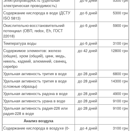
Электропроводность (удельная
до 6 дней
5300 грн
электрическая проводимость)
Содержание кислорода в воде (ДСТУ
до 6 дней
5300 грн
ISO 5813)
Окислительно-восстановительний
до 6 дней
5900 грн
потенциал (ОВП, redox, Eh, ГОСТ
22018)
Температура воды
до 6 дней
3100 грн
Содержимое элементов: железо
до 42 дней
12800 грн
(общее), хром (общий), цинк, медь,
никель, кадмий, алюминий, свинец,
серебро
Удельная активность трития в воде
до 28 дней
6800 грн
Удельная активность трития в воде
до 28 дней
14300 грн
(сложные образцы)
Удельная активность радона в воде
до 28 дней
4900 грн
Удельная активность урана в воде
до 28 дней
9100 грн
Удельная активность радия-226 или
до 28 дней
9100 грн
радия-228 в воде
Анализ воздуха
Содержание кислорода в воздухе (0-
до 4 дней
3100 грн