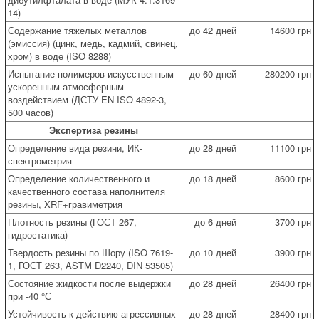
14)
Содержание тяжелых металлов
до 42 дней
14600 грн
(эмиссия) (цинк, медь, кадмий, свинец,
хром) в воде (ISO 8288)
Испытание полимеров искусственным
до 60 дней
280200 грн
ускоренным атмосферным
воздействием (ДСТУ EN ISO 4892-3,
500 часов)
Экспертиза резины
Определение вида резини, ИК-
до 28 дней
11100 грн
спектрометрия
Определение количественного и
до 18 дней
8600 грн
качественного состава наполнителя
резины, XRF+гравиметрия
Плотность резины (ГОСТ 267,
до 6 дней
3700 грн
гидростатика)
Твердость резины по Шору (ISO 7619-
до 10 дней
3900 грн
1, ГОСТ 263, ASTM D2240, DIN 53505)
Состояние жидкости после выдержки
до 28 дней
26400 грн
при -40 °С
Устойчивость к действию агрессивных
до 28 дней
28400 грн