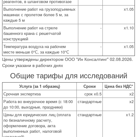
реагентов, в шланговом противогазе
Выполнение работ на грузоподъемных
-
х1.05
машинах с пролетом более 5 м, за
каждые 5 м
Выполнение работ на стреле
-
х1.10
башенного крана с решетчатой
конструкцией
Температура воздуха на рабочем
-
х1.05
месте меньше 0°С, за каждые 10°С
Цены утверждены директором ООО "Ин Консалтинг" 02.08.2026.
Сроки указани в рабочих днях
Общие тарифы для исследований
Услуга (за 1 образец)
Сроки
Цена без НДС*
Срочная экспертиза
срок х0.5
x2
Работа во внеурочное время (с 18:00
стандартные
x2
до 10:00, выходные, праздники)
Цены для юридических лиц (оплата
стандартные
x1.2
по безналичному расчету,
оформление договора, акта
выполненных работ, налоговой
накладной)