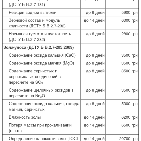
(ДСТУ Б В.2.7-131)
Реакция водной вытяжки
до 6 дней
5900 грн
Зерновой состав и модуль
до 14 дней
6300 грн
крупности (ДСТУ Б В.2.7-232)
Насыпная густота и пустотность
до 6 дней
2800 грн
(ДСТУ Б В.2.7-232)
Зола-уноса (ДСТУ Б В.2.7-205:2009)
Содержание оксида кальция (СаО)
до 8 дней
3500 грн
Содержание оксида магния (MgO)
до 8 дней
3500 грн
Содержание сернистых и
до 8 дней
3500 грн
сернокислых соединений в
пересчете на SO
3
Содержание щелочных оксидов в
до 8 дней
3500 грн
пересчете на Na
O
2
Содержание оксида кальция, оксида
до 8 дней
5300 грн
магния, сернистых
Влажность золы
до 14 дней
6200 грн
Потеря массы при прокаливании
до 14 дней
6500 грн
(п.п.п.)
Определение плавкости золы (ГОСТ
до 14 дней
20700 грн