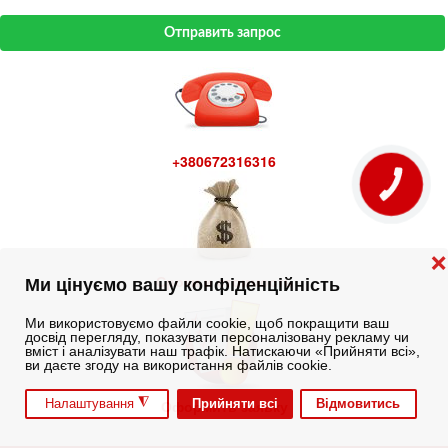
Отправить запрос
+380672316316
КНОПКА
ЗВ'ЯЗКУ
❌
Сроки и стоимость
Ми цінуємо вашу конфіденційність
Ми використовуємо файли cookie, щоб покращити ваш
досвід перегляду, показувати персоналізовану рекламу чи
вміст і аналізувати наш трафік. Натискаючи «Прийняти всі»,
ви даєте згоду на використання файлів cookie.
◮
Оформить заявку
Прийняти всі
Відмовитись
Налаштування