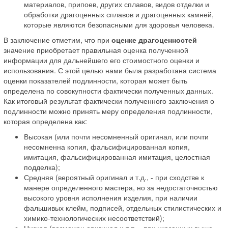
материалов, припоев, других сплавов, видов отделки и
обработки драгоценных сплавов и драгоценных камней,
которые являются безопасными для здоровья человека.
В заключение отметим, что при
оценке драгоценностей
значение приобретает правильная оценка полученной
информации для дальнейшего его стоимостного оценки и
использования. С этой целью нами была разработана система
оценки показателей подлинности, которая может быть
определена по совокупности фактически полученных данных.
Как итоговый результат фактически полученного заключения о
подлинности можно принять меру определения подлинности,
которая определена как:
Высокая (или почти несомненный оригинал, или почти
несомненна копия, фальсифицированная копия,
имитация, фальсифицированная имитация, целостная
подделка);
Средняя (вероятный оригинал и т.д., - при сходстве к
манере определенного мастера, но за недостаточностью
высокого уровня исполнения изделия, при наличии
фальшивых клейм, подписей, отдельных стилистических и
химико-технологических несоответствий);
Низкая (возможен оригинал и т.п. - при указанных выше