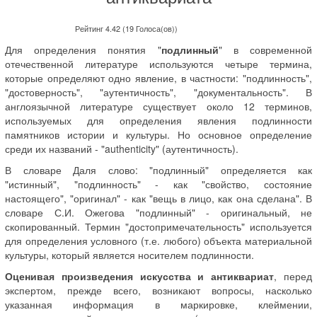
Рейтинг 4.42 (19 Голоса(ов))
Для определения понятия "
подлинный
" в современной
отечественной литературе используются четыре термина,
которые определяют одно явление, в частности: "подлинность",
"достоверность", "аутентичность", "документальность". В
англоязычной литературе существует около 12 терминов,
используемых для определения явления подлинности
памятников истории и культуры. Но основное определение
среди их названий - "authenticity" (аутентичность).
В словаре Даля слово: "подлинный" определяется как
"истинный", "подлинность" - как "свойство, состояние
настоящего", "оригинал" - как "вещь в лицо, как она сделана". В
словаре С.И. Ожегова "подлинный" - оригинальный, не
скопированный. Термин "достопримечательность" используется
для определения условного (т.е. любого) объекта материальной
культуры, который является носителем подлинности.
Оценивая произведения искусства и антиквариат
, перед
экспертом, прежде всего, возникают вопросы, насколько
указанная информация в маркировке, клеймении,