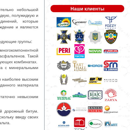
Наши клиенты
ительно небольшой
идкую, полужидкую и
динений, которые
ождение и являются
едующие группы:
 многокомпонентной
асфальтенов. Такой
вующих комбинатах.
та с минеральными
я наиболее высоким
 данного материала
статочно невысоким
й дорожный битум.
скольку ввиду своих
льта.