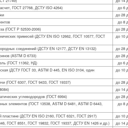
СТ 21749)
до 14 
асчет, ГОСТ 27768, ДСТУ ISO 4264)
до 6 
бки
до 28 
ентов
до 8 
за (ГОСТ Р 52530-2006)
до 28 
нических примесей (ДСТУ EN ISO 12662, ГОСТ 10577, ГОСТ
до 10 
ородных соединений (ДСТУ EN 12177, ДСТУ EN 13132)
до 28 
инов (ASTM D 6733)
до 28 
ель (ГОСТ 11362, НД)
до 6 
ская (ДСТУ ГОСТ 33, ASTM D 445, EN ISO 3104, один
до 10 
чи (ГОСТ 6307, ГОСТ 9433, ГОСТ 19337)
до 28 
8084)
до 14 
атических углеводородов (ГОСТ 6994)
до 28 
вных элементов (ГОСТ 13538, ASTM D 6481, ASTM D 6443,
до 8 
й пластине (ДСТУ EN ISO 2160, ГОСТ 6321, ГОСТ 2917)
до 10 
46, ГОСТ 8551, ГОСТ 19832, ГОСТ 19337, ДСТУ EN 1426 и др.)
до 14 