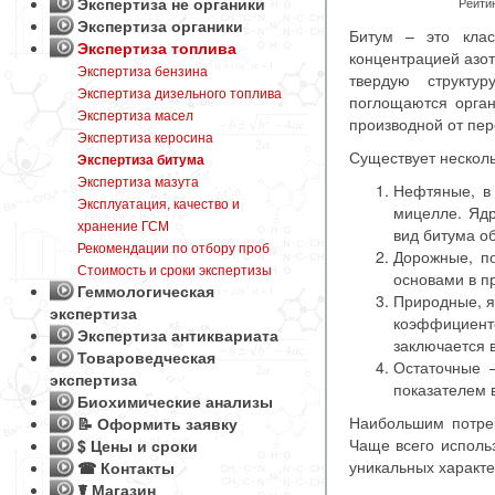
Экспертиза не органики
Рейтин
Экспертиза органики
Битум – это клас
Экспертиза топлива
концентрацией азот
Экспертиза бензина
твердую структу
Экспертиза дизельного топлива
поглощаются орган
Экспертиза масел
производной от пер
Экспертиза керосина
Существует нескол
Экспертиза битума
Экспертиза мазута
Нефтяные, в 
Эксплуатация, качество и
мицелле. Ядр
хранение ГСМ
вид битума о
Рекомендации по отбору проб
Дорожные, п
Стоимость и сроки экспертизы
основами в п
Геммологическая
Природные, я
экспертиза
коэффициент
Экспертиза антиквариата
заключается 
Товароведческая
Остаточные –
экспертиза
показателем в
Биохимические анализы
Наибольшим потре
📝 Оформить заявку
Чаще всего использ
$ Цены и сроки
уникальных характе
☎ Контакты
☤ Магазин