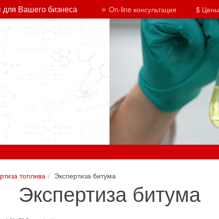
 для Вашего бизнеса
⚛ On-line консультация
$ Цены
ртиза топлива
Экспертиза битума
Экспертиза битума