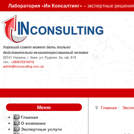
Лаборатория «Ин Консалтинг»
– экспертные решения
Хороший совет может дать только
действительно незаинтересованный человек
02141 Украина, г. Киев, ул. Руденко, 6а, оф. 819
тел.:
+380672316316
admin@inconsulting.com.ua
Меню
Главная
Экспе
Главная
О компании
Экспертные услуги