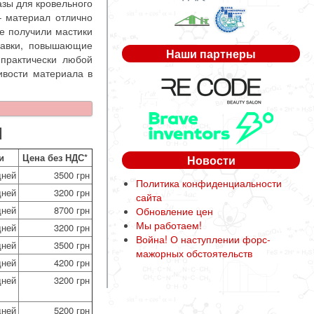
азы для кровельного
– материал отлично
ие получили мастики
бавки, повышающие
Наши партнеры
практически любой
ивости материала в
М
и
Цена без НДС*
Новости
дней
3500 грн
Политика конфиденциальности
дней
3200 грн
сайта
дней
8700 грн
Обновление цен
Мы работаем!
дней
3200 грн
Война! О наступлении форс-
дней
3500 грн
мажорных обстоятельств
дней
4200 грн
дней
3200 грн
дней
5200 грн