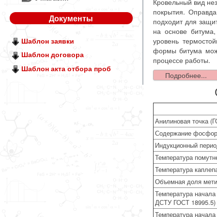
Кровельный вид нез
покрытия. Оправда
Документы
подходит для защит
на основе битума
уровень термосто
Шаблон заявки
формы битума можн
Шаблон договора
процессе работы.
Шаблон акта отбора проб
Подробнее...
Анилиновая точка (Г
Содержание фосфора
Индукционный перио
Температура помутн
Температура каплепа
Объемная доля мети
Температура начала 
ДСТУ ГОСТ 18995.5)
Температура начала 