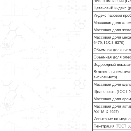
Число омыления (ГО
Цетановый индекс (р
Индекс паровой про
Массовая доля элем
Массовая доля желе
Массовая доля меха
6479, ГОСТ 6370)
Объемная доля кисл
Объемная доля олеф
Водородный показат
Вязкость кинематиче
вискозиметр)
Массовая доля щело
Щелочность (ГОСТ 2
Массовая доля аром
Массовая доля акти
ASTM D 4927)
Испытание на медно
Пенетрация (ГОСТ 53