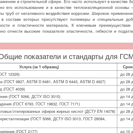
аменим в строительной сфере. Его часто используют в качестве б
но его использование и в качестве теплоизоляционной основы 
ы труб от негативного воздействия коррозии. Широкое применен
, в составе которых присутствуют полимеры и специальные до
йкости и пластичности материала. К ключевым преимуществам 
о отнести высокие показатели эластичности, гибкости и податл
Общие показатели и стандарты для ГС
Услуга (за 1 образец)
Срок
ОСТ 12329)
до 28 
 (ГОСТ 9827, ASTM D 6481, ASTM D 6443, ASTM D 4927)
до 28 
д (ГОСТ 4039)
до 28 
ения (ГОСТ 5066, ДСТУ ISO 3015)
до 14 
дения (ГОСТ 6793, ГОСТ 19832, ГОСТ 7171)
до 14 
ловых/этилированных эфиров жирных кислот (ДСТУ EN 14078)
до 28 
кристаллизации (ГОСТ 5066, ДСТУ ISO 3013, ГОСТ 28084,
до 14 
кипения (ГОСТ 2177)
до 10 