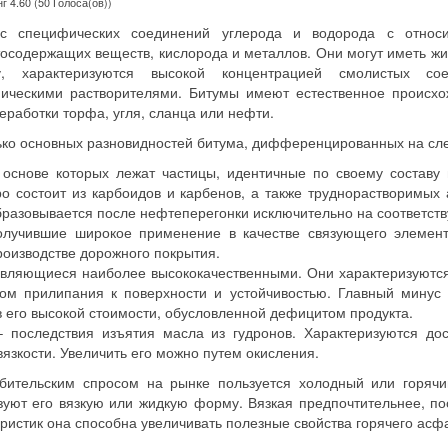
г 4.60 (50 Голоса(ов))
с специфических соединений углерода и водорода с относ
осодержащих веществ, кислорода и металлов. Они могут иметь ж
ру, характеризуются высокой концентрацией смолистых сое
ическими растворителями. Битумы имеют естественное происх
еработки торфа, угля, сланца или нефти.
ько основных разновидностей битума, дифференцированных на сл
основе которых лежат частицы, идентичные по своему составу
о состоит из карбоидов и карбенов, а также труднорастворимых 
бразовывается после нефтеперегонки исключительно на соответст
олучившие широкое применение в качестве связующего элемен
роизводстве дорожного покрытия.
вляющиеся наиболее высококачественными. Они характеризуютс
ом прилипания к поверхности и устойчивостью. Главный минус
в его высокой стоимости, обусловленной дефицитом продукта.
 последствия изъятия масла из гудронов. Характеризуются до
язкости. Увеличить его можно путем окисления.
бительским спросом на рынке пользуется холодный или горячи
уют его вязкую или жидкую форму. Вязкая предпочтительнее, по
ристик она способна увеличивать полезные свойства горячего асфа