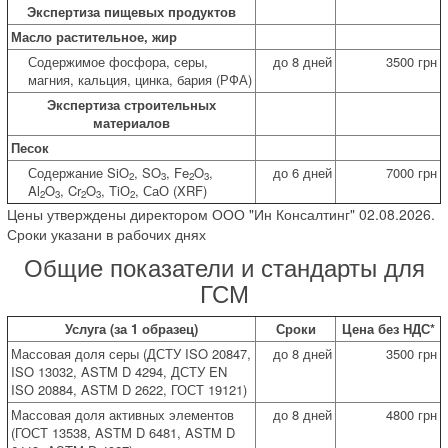
Экспертиза пищевых продуктов
Масло растительное, жир
Содержимое фосфора, серы,
до 8 дней
3500 грн
магния, кальция, цинка, бария (РФА)
Экспертиза строительных
материалов
Песок
Содержание SiO
, SO
, Fe
O
,
до 6 дней
7000 грн
2
3
2
3
Al
O
, Cr
O
, TiО
, СаО (XRF)
2
3
2
3
2
Цены утверждены директором ООО "Ин Консалтинг" 02.08.2026.
Сроки указани в рабочих днях
Общие показатели и стандарты для
ГСМ
Услуга (за 1 образец)
Сроки
Цена без НДС*
Массовая доля серы (ДСТУ ISO 20847,
до 8 дней
3500 грн
ISO 13032, ASTM D 4294, ДСТУ EN
ISО 20884, ASTM D 2622, ГОСТ 19121)
Массовая доля активных элементов
до 8 дней
4800 грн
(ГОСТ 13538, ASTM D 6481, ASTM D