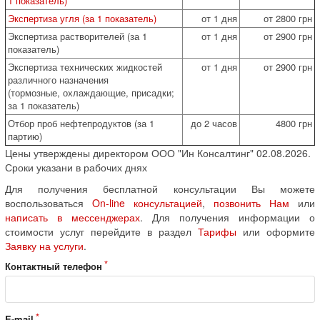
1 показатель)
Экспертиза угля (за 1 показатель)
от 1 дня
от 2800 грн
Экспертиза растворителей (за 1
от 1 дня
от 2900 грн
показатель)
Экспертиза технических жидкостей
от 1 дня
от 2900 грн
различного назначения
(тормозные, охлаждающие, присадки;
за 1 показатель)
Отбор проб нефтепродуктов (за 1
до 2 часов
4800 грн
партию)
Цены утверждены директором ООО "Ин Консалтинг" 02.08.2026.
Сроки указани в рабочих днях
Для получения бесплатной консультации Вы можете
воспользоваться
On-line консультацией
,
позвонить Нам
или
написать в мессенджерах
. Для получения информации о
стоимости услуг перейдите в раздел
Тарифы
или оформите
Заявку на услуги
.
Контактный телефон
E-mail