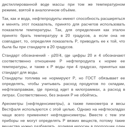
дистиллированной воде массы при том же температурном
режиме, взятой в аналогичном объёме.
Так, как и вода, нефтепродукты имеют способность расширяться
и менять этот показатель, принято для расчетов использовать
показатели температуры. Так, для определения как эталон
принято брать температуру в 20 градусов, а если она не
совпадает, то, определяя показатель Р, приводить ее к той, что
была бы при стандарте в 20 градусов.
Стандарт обозначений - р20/4, где цифры 20 и 4 обозначают
соответственно отношение Р нефтепродукта к норме ее
температуры, и также к Р воды при 4 градусах, принятых как
стандарт для воды.
Стандарты топлива не нормируют Р, но ГОСТ обязывает ее
определять, чтобы учитывать расход продуктов по складам,
нефтезаправкам, где приход идет в килограммах, а расход в
литрах. Соответственно, без знания Р не обойтись.
Ареометры (нефтеденсиметры), а также пикнометра и весы
Вестфаля используются с этой целью. Однако на нефтескладах
чаще всего применяют нефтеденсиметры. Вместе с тем эти
приборы не могут определять Р вязких веществ, потому такие
вещества нужно разбавлять, доливая керосин в пропорции один