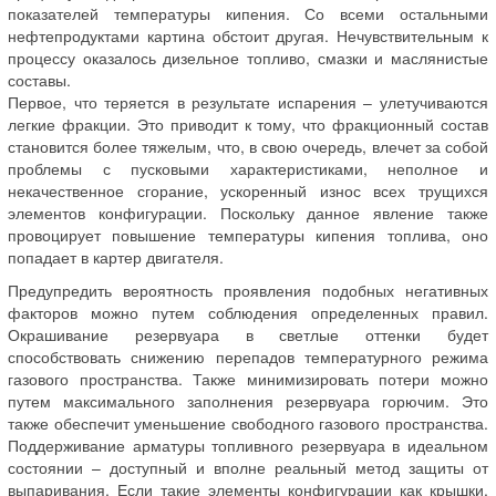
показателей температуры кипения. Со всеми остальными
нефтепродуктами картина обстоит другая. Нечувствительным к
процессу оказалось дизельное топливо, смазки и маслянистые
составы.
Первое, что теряется в результате испарения – улетучиваются
легкие фракции. Это приводит к тому, что фракционный состав
становится более тяжелым, что, в свою очередь, влечет за собой
проблемы с пусковыми характеристиками, неполное и
некачественное сгорание, ускоренный износ всех трущихся
элементов конфигурации. Поскольку данное явление также
провоцирует повышение температуры кипения топлива, оно
попадает в картер двигателя.
Предупредить вероятность проявления подобных негативных
факторов можно путем соблюдения определенных правил.
Окрашивание резервуара в светлые оттенки будет
способствовать снижению перепадов температурного режима
газового пространства. Также минимизировать потери можно
путем максимального заполнения резервуара горючим. Это
также обеспечит уменьшение свободного газового пространства.
Поддерживание арматуры топливного резервуара в идеальном
состоянии – доступный и вполне реальный метод защиты от
выпаривания. Если такие элементы конфигурации как крышки,