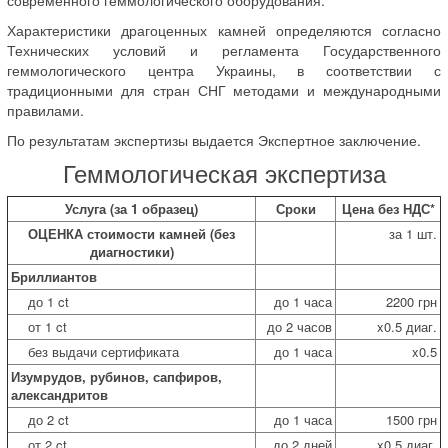
Характеристики драгоценных камней определяются согласно
Технических условий и регламента Государственного
геммологического центра Украины, в соответствии с
традиционными для стран СНГ методами и международными
правилами.
По результатам экспертизы выдается Экспертное заключение.
Геммологическая экспертиза
Услуга (за 1 образец)
Сроки
Цена без НДС*
ОЦЕНКА стоимости камней (без
за 1 шт.
диагностики)
Бриллиантов
до 1 ct
до 1 часа
2200 грн
от 1 ct
до 2 часов
x0.5 диаг.
без выдачи сертификата
до 1 часа
x0.5
Изумрудов, рубинов, сапфиров,
александритов
до 2 ct
до 1 часа
1500 грн
от 2 ct
до 2 дней
x0.5 диаг.