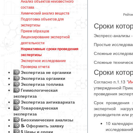
Анализ объектов неизвестного
состава
Химический анализ веществ
Рейтин
Подготовка объектов для
Сроки кото
экспертизы
Прием образцов
Экспресс-анализы - 
Лицензирование экспертной
деятельности
Простые исследован
Нормативные сроки проведения
Сложные исследован
экспертизы
Экспертное исследование
Сложные технически
Проверка отчета
Сроки кото
Экспертиза не органики
Экспертиза органики
Согласно п.1.13 "
Ин
Экспертиза топлива
утвержденной Прика
Геммологическая
проведения экспер
экспертиза
Экспертиза антиквариата
Срок проведения 
Товароведческая
экспертной нагру
экспертиза
руководителя или р
Биохимические анализы
10 календарн
📝 Оформить заявку
исследований
$ Цены и сроки