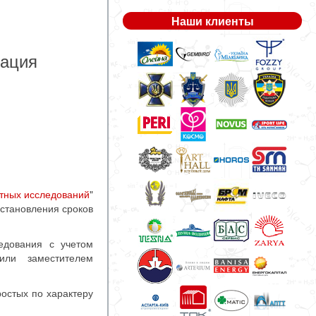
Наши клиенты
зация
ртных исследований
"
установления сроков
едования с учетом
(или заместителем
остых по характеру