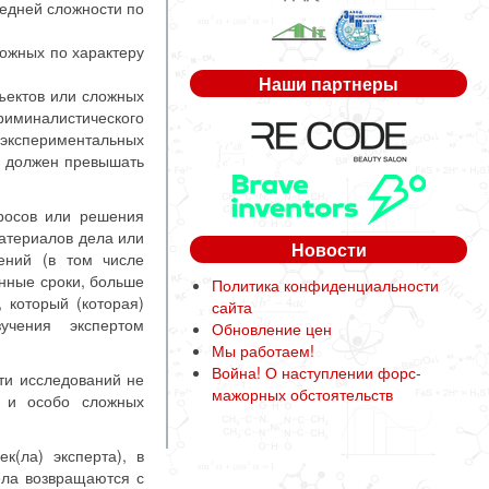
редней сложности по
ожных по характеру
Наши партнеры
ъектов или сложных
иналистического
кспериментальных
е должен превышать
просов или решения
материалов дела или
Новости
ений (в том числе
анные сроки, больше
Политика конфиденциальности
 который (которая)
сайта
зучения экспертом
Обновление цен
Мы работаем!
Война! О наступлении форс-
ти исследований не
мажорных обстоятельств
х и особо сложных
ек(ла) эксперта), в
ела возвращаются с