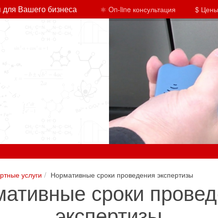
 для Вашего бизнеса
⚛ On-line консультация
$ Цены
ртные услуги
Нормативные сроки проведения экспертизы
ативные сроки прове
экспертизы