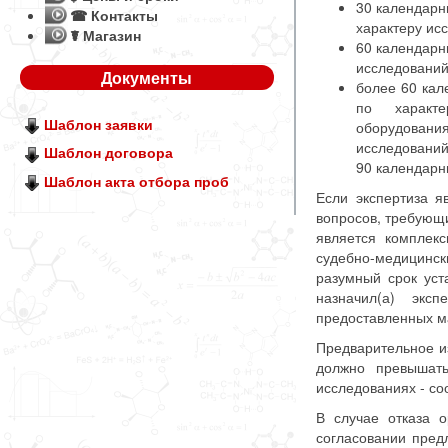
30 календарн
☎ Контакты
характеру ис
☤ Магазин
60 календарн
исследований
Документы
более 60 кал
по характе
Шаблон заявки
оборудован
исследований
Шаблон договора
90 календарн
Шаблон акта отбора проб
Если экспертиза я
вопросов, требующи
является комплек
судебно-медицински
разумный срок уст
назначил(а) эксп
предоставленных м
Предварительное и
должно превышать
исследованиях - со
В случае отказа ор
согласовании пред