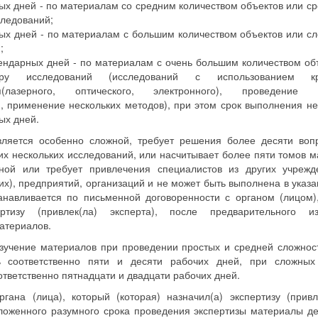
ых дней - по материалам со средним количеством объектов или с
следований;
ых дней - по материалам с большим количеством объектов или сл
;
ендарных дней - по материалам с очень большим количеством об
ру исследований (исследований с использованием крим
ия(лазерного, оптического, электронного), проведение э
, применение нескольких методов), при этом срок выполнения н
ых дней.
вляется особенно сложной, требует решения более десяти во
х нескольких исследований, или насчитывает более пяти томов 
сной или требует привлечения специалистов из других учрежд
х), предприятий, организаций и не может быть выполнена в указ
анавливается по письменной договоренности с органом (лицом),
ертизу (привлек(ла) эксперта), после предварительного и
атериалов.
зучение материалов при проведении простых и средней сложнос
 соответственно пяти и десяти рабочих дней, при сложны
ответственно пятнадцати и двадцати рабочих дней.
гана (лица), который (которая) назначил(а) экспертизу (привл
ложенного разумного срока проведения экспертизы материалы д