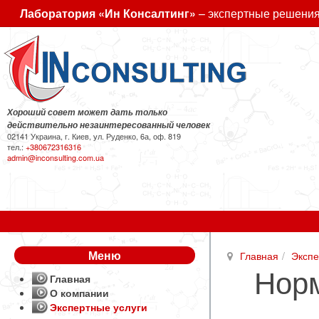
Лаборатория «Ин Консалтинг»
– экспертные решения
Хороший совет может дать только
действительно незаинтересованный человек
02141 Украина, г. Киев, ул. Руденко, 6а, оф. 819
тел.:
+380672316316
admin@inconsulting.com.ua
Меню
Главная
Экспе
Норм
Главная
О компании
Экспертные услуги