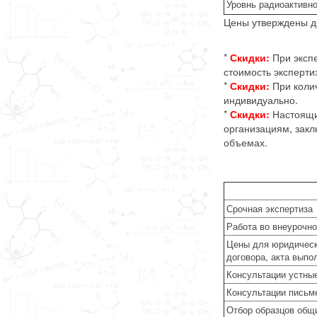
Уровнь радиоактивно
Цены утверждены ди
*
Скидки:
При экспе
стоимость эксперти
*
Скидки:
При колич
индивидуально.
*
Скидки:
Настоящи
организациям, закл
объемах.
Срочная экспертиза
Работа во внеурочно
Цены для юридическ
договора, акта выпо
Консультации устные 
Консультации письме
Отбор образцов общи