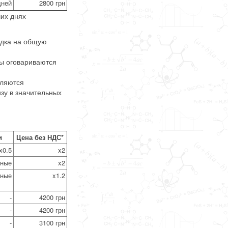
дней
2800 грн
их днях
идка на общую
ны оговариваются
вляются
зу в значительных
и
Цена без НДС*
х0.5
x2
тные
x2
тные
x1.2
-
4200 грн
-
4200 грн
-
3100 грн