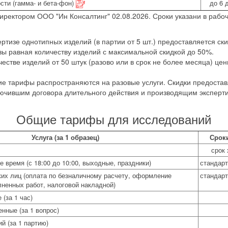
сти (гамма- и бета-фон)
до 6 
ректором ООО "Ин Консалтинг" 02.08.2026. Сроки указани в рабоч
ртизе однотипных изделий (в партии от 5 шт.) предоставляется ск
зы равная количеству изделий с максимальной скидкой до 50%.
естве изделий от 50 штук (разово или в срок не более месяца) це
е тарифы распространяются на разовые услуги. Скидки предоста
ючившим договора длительного действия и производящим эксперти
Общие тарифы для исследований
Услуга (за 1 образец)
Срок
срок 
е время (с 18:00 до 10:00, выходные, праздники)
стандар
их лиц (оплата по безналичному расчету, оформление
стандар
лненных работ, налоговой накладной)
(за 1 час)
нные (за 1 вопрос)
й (за 1 партию)