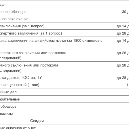
щая
нение образцов
30 
ьное заключение
заключения (за 1 вопрос)
до 14 
пертного заключения (за 1 вопрос)
до 28 
ча заключения на английском языке (за 1800 символов с
до 14 
кспертного заключения или протокола
до 28 
сследований)
тного заключения или протокола
до 28 
сследований)
стандартов, ГОСТов, ТУ
до 28 
ние ценностей (1 час)
1
ебных дел
арительные
 образцов
анализы
Скидки
ых образцов от 5 шт.