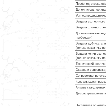
Пробоподготовка об
Дополнительное хра
Устное/предварител
Выдача экспертного 
Выдача сложного экс
Дополнительная выда
пробелами)
Выдача дубликата э
(только заказчику и
Выдача копии экспер
(только заказчику и
Технический анализ 
Охрана и сопровожде
Сопровождение суд
Консультации предв
Анализ стандартных
Демонстрационные 
Экспертиза однотипн