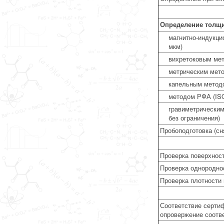
Определение толщи
магнитно-индукци
мкм)
вихретоковым мет
метрическим мето
капельным методом
методом РФА (ISO 
гравиметрическим
без ограничения)
Пробоподготовка (сн
Проверка поверхност
Проверка однородно
Проверка плотности 
Соответствие серти
опровержение соотве