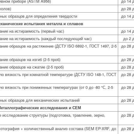
тивном приборе (ASTM A956)
до 14 
колов)
до 28 
тных образцов для определения твердости
до 14 
ханические испытания металла и сплавов
ние на истираемость (первый час)
до 14 
ание на истираемость (каждый последующий час)
до 2 
ние образцов на растяжение (ДСТУ ISO 6892-1, ГОСТ 1497, 2-5
до 28 
ние образцов на изгиб (2-5 проб)
до 28 
ние образцов на сжатие (2-5 проб)
до 28 
ю вязкость при комнатной температуре (ДСТУ ISO 148-1, ГОСТ
до 28 
ю вязкость при пониженных температурах (от 0 до -80 °С, 2-5
до 28 
тных образцов для механических испытаний
до 28 
еталлографические исследования и СЕМ
исследование структуры (подготовка, травление, зерно,
до 28 
отография + количественный анализ состава (SEM EP-XRF, до
до 28 