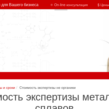
 для Вашего бизнеса
⚛ On-line консультация
$ Цены
ы и сроки
Стоимость экспертизы не органики
ость экспертизы мета
сплавов