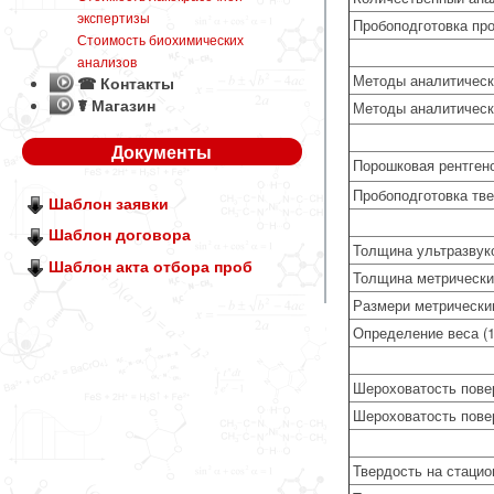
экспертизы
Пробоподготовка пр
Стоимость биохимических
анализов
Методы аналитическ
☎ Контакты
☤ Магазин
Методы аналитическ
Документы
Порошковая рентген
Пробоподготовка тв
Шаблон заявки
Шаблон договора
Толщина ультразвуко
Шаблон акта отбора проб
Толщина метрическим
Размери метрическим
Определение веса (1
Шероховатость повер
Шероховатость повер
Твердость на стацио