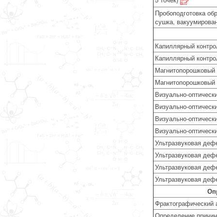
Пробоподготовка обр
сушка, вакуумирован
Капиллярный контро
Капиллярный контр
Магнитопорошковый 
Магнитопорошковый
Визуально-оптически
Визуально-оптическ
Визуально-оптически
Визуально-оптическ
Ультразвуковая дефе
Ультразвуковая деф
Ультразвуковая деф
Ультразвуковая деф
Оп
Фрактографический а
Определение причин