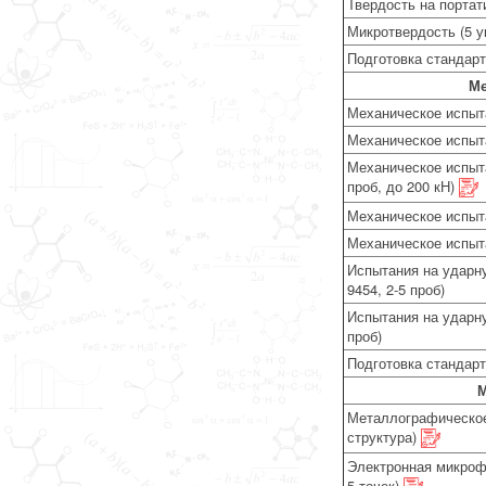
Твердость на порта
Микротвердость (5 у
Подготовка стандар
Ме
Механическое испыта
Механическое испыт
Механическое испыта
проб, до 200 кН)
Механическое испыта
Механическое испыта
Испытания на ударну
9454, 2-5 проб)
Испытания на ударну
проб)
Подготовка стандар
М
Металлографическое 
структура)
Электронная микроф
5 точек)