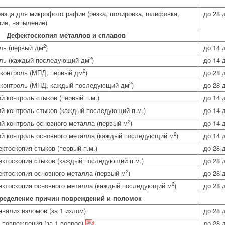
азца для микрофотографии (резка, полировка, шлифовка,
до 28 
ие, напыление)
Дефектоскопия металлов и сплавов
2
ль (первый дм
)
до 14 
2
оль (каждый последующий дм
)
до 14 
2
контроль (МПД, первый дм
)
до 28 
2
 контроль (МПД, каждый последующий дм
)
до 28 
й контроль стыков (первый п.м.)
до 14 
ий контроль стыков (каждый последующий п.м.)
до 14 
2
й контроль основного металла (первый м
)
до 14 
2
ий контроль основного металла (каждый последующий м
)
до 14 
ктоскопия стыков (первый п.м.)
до 28 
ектоскопия стыков (каждый последующий п.м.)
до 28 
2
ектоскопия основного металла (первый м
)
до 28 
2
ектоскопия основного металла (каждый последующий м
)
до 28 
ределение причин повреждений и поломок
нализ изломов (за 1 излом)
до 28 
 повреждения (за 1 вопрос)
до 28 