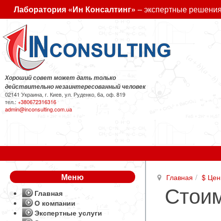
Лаборатория «Ин Консалтинг»
– экспертные решения
Хороший совет может дать только
действительно незаинтересованный человек
02141 Украина, г. Киев, ул. Руденко, 6а, оф. 819
тел.:
+380672316316
admin@inconsulting.com.ua
Меню
Главная
$ Цен
Стоим
Главная
О компании
Экспертные услуги