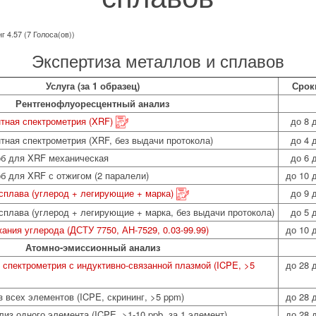
г 4.57 (7 Голоса(ов))
Экспертиза металлов и сплавов
Услуга (за 1 образец)
Срок
Рентгенофлуоресцентный анализ
тная спектрометрия (XRF)
до 8 
ная спектрометрия (XRF, без выдачи протокола)
до 4 
об для XRF механическая
до 6 
б для XRF с отжигом (2 паралели)
до 10 
сплава (углерод + легирующие + марка)
до 9 
плава (углерод + легирующие + марка, без выдачи протокола)
до 5 
ния углерода (ДСТУ 7750, АН-7529, 0.03-99.99)
до 10 
Атомно-эмиссионный анализ
спектрометрия с индуктивно-связанной плазмой (ICPE, >5
до 28 
 всех элементов (ICPE, скрининг, >5 ppm)
до 28 
из одного элемента (ICPE, >1-10 ppb, за 1 элемент)
до 28 