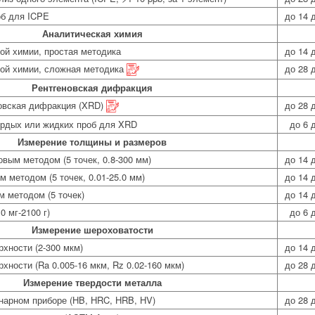
об для ICPE
до 14 
Аналитическая химия
ой химии, простая методика
до 14 
ой химии, сложная методика
до 28 
Рентгеновская дифракция
овская дифракция (XRD)
до 28 
ердых или жидких проб для XRD
до 6 
Измерение толщины и размеров
вым методом (5 точек, 0.8-300 мм)
до 14 
 методом (5 точек, 0.01-25.0 мм)
до 14 
 методом (5 точек)
до 14 
0 мг-2100 г)
до 6 
Измерение шероховатости
хности (2-300 мкм)
до 14 
хности (Ra 0.005-16 мкм, Rz 0.02-160 мкм)
до 28 
Измерение твердости металла
нарном приборе (HB, HRC, HRB, HV)
до 28 