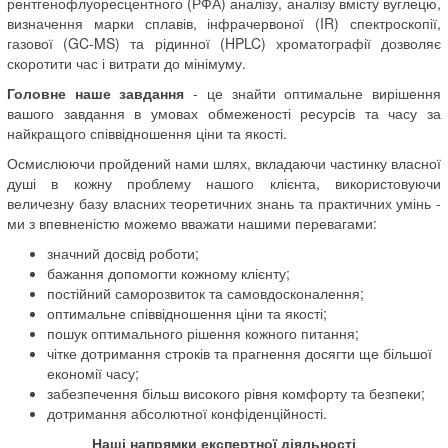
рентгенофлуоресцентного (РФА) аналізу, аналізу вмісту вуглецю,
визначення марки сплавів, інфрачервоної (IR) спектроскопії,
газової (GC-MS) та рідинної (HPLC) хроматографії дозволяє
скоротити час і витрати до мінімуму.
Головне наше завдання
- це знайти оптимальне вирішення
вашого завдання в умовах обмеженості ресурсів та часу за
найкращого співвідношення ціни та якості.
Осмислюючи пройдений нами шлях, вкладаючи частинку власної
душі в кожну проблему нашого клієнта, використовуючи
величезну базу власних теоретичних знань та практичних умінь -
ми з впевненістю можемо вважати нашими перевагами:
значний досвід роботи;
бажання допомогти кожному клієнту;
постійний саморозвиток та самовдосконалення;
оптимальне співвідношення ціни та якості;
пошук оптимального рішення кожного питання;
чітке дотримання строків та прагнення досягти ще більшої
економії часу;
забезпечення більш високого рівня комфорту та безпеки;
дотримання абсолютної конфіденційності.
Наші напрямки експертної діяльності