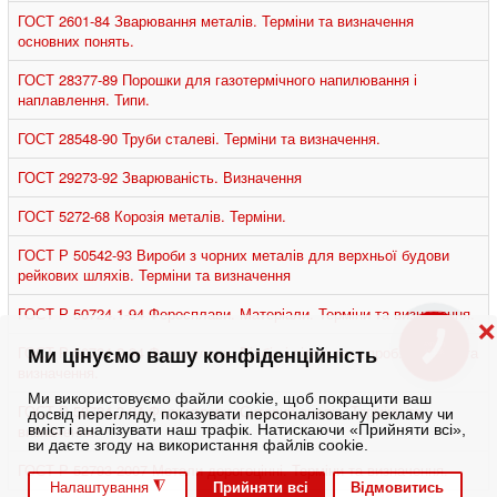
ГОСТ 2601-84 Зварювання металів. Терміни та визначення
основних понять.
ГОСТ 28377-89 Порошки для газотермічного напилювання і
наплавлення. Типи.
ГОСТ 28548-90 Труби сталеві. Терміни та визначення.
ГОСТ 29273-92 Зварюваність. Визначення
ГОСТ 5272-68 Корозія металів. Терміни.
ГОСТ Р 50542-93 Вироби з чорних металів для верхньої будови
рейкових шляхів. Терміни та визначення
ГОСТ Р 50724.1-94 Феросплави. Матеріали. Терміни та визначення.
❌
КНОПКА
ГОСТ Р 50724.2-94 Феросплави. Відбір і підготовка проб. Терміни та
Ми цінуємо вашу конфіденційність
ЗВ'ЯЗКУ
визначення.
Ми використовуємо файли cookie, щоб покращити ваш
ГОСТ Р 50724.3-94 Феросплави. Ситовий аналіз. Терміни та
досвід перегляду, показувати персоналізовану рекламу чи
визначення.
вміст і аналізувати наш трафік. Натискаючи «Прийняти всі»,
ви даєте згоду на використання файлів cookie.
ГОСТ Р 52793-2007 Метали дорогоцінні. Терміни та визначення.
◮
Прийняти всі
Відмовитись
Налаштування