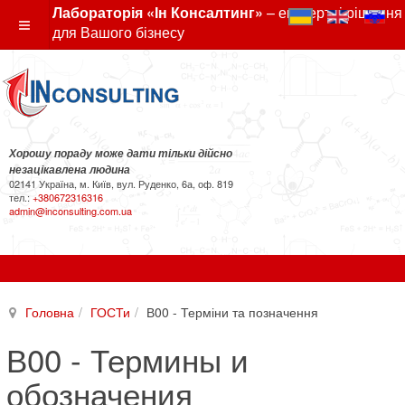
Лабораторія «Ін Консалтинг»
– експертні рішення
для Вашого бізнесу
Хорошу пораду може дати тільки дійсно
незацікавлена людина
02141 Україна, м. Київ, вул. Руденко, 6а, оф. 819
тел.:
+380672316316
admin@inconsulting.com.ua
Головна
ГОСТи
В00 - Терміни та позначення
В00 - Термины и
обозначения