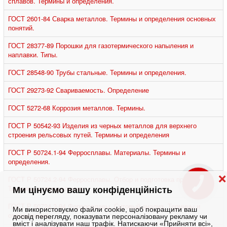
сплавов. Термины и определения.
ГОСТ 2601-84 Сварка металлов. Термины и определения основных
понятий.
ГОСТ 28377-89 Порошки для газотермического напыления и
наплавки. Типы.
ГОСТ 28548-90 Трубы стальные. Термины и определения.
ГОСТ 29273-92 Свариваемость. Определение
ГОСТ 5272-68 Коррозия металлов. Термины.
ГОСТ Р 50542-93 Изделия из черных металлов для верхнего
строения рельсовых путей. Термины и определения
ГОСТ Р 50724.1-94 Ферросплавы. Материалы. Термины и
определения.
❌
ГОСТ Р 50724.2-94 Ферросплавы. Отбор и подготовка проб.
КНОПКА
Термины и определения.
ЗВ'ЯЗКУ
Ми цінуємо вашу конфіденційність
ГОСТ Р 50724.3-94 Ферросплавы. Ситовый анализ. Термины и
Ми використовуємо файли cookie, щоб покращити ваш
определения.
досвід перегляду, показувати персоналізовану рекламу чи
вміст і аналізувати наш трафік. Натискаючи «Прийняти всі»,