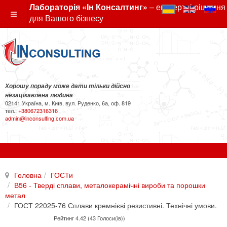
Лабораторія «Ін Консалтинг»
– експертні рішення
для Вашого бізнесу
Хорошу пораду може дати тільки дійсно
незацікавлена людина
02141 Україна, м. Київ, вул. Руденко, 6а, оф. 819
тел.:
+380672316316
admin@inconsulting.com.ua
Головна
ГОСТи
В56 - Тверді сплави, металокерамічні вироби та порошки
метал
ГОСТ 22025-76 Сплави кремнієві резистивні. Технічні умови.
Рейтинг 4.42 (43 Голоси(ів))