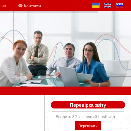
міни
☎ Контакти
Перевірка звіту
Перевірити