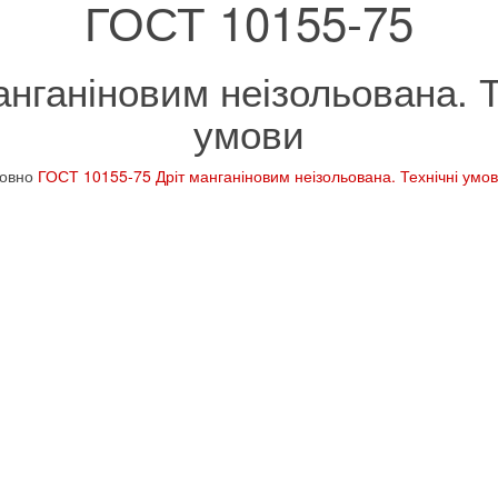
ГОСТ 10155-75
анганіновим неізольована. Т
умови
товно
ГОСТ 10155-75 Дріт манганіновим неізольована. Технічні умо