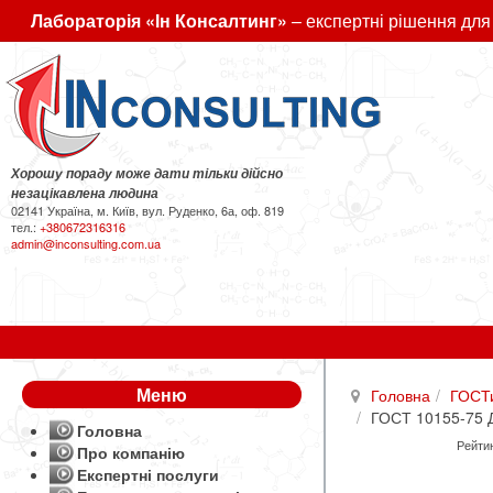
Лабораторія «Ін Консалтинг»
– експертні рішення для
Хорошу пораду може дати тільки дійсно
незацікавлена людина
02141 Україна, м. Київ, вул. Руденко, 6а, оф. 819
тел.:
+380672316316
admin@inconsulting.com.ua
Меню
Головна
ГОСТ
ГОСТ 10155-75 Д
Головна
Рейтин
Про компанію
Експертні послуги