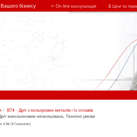
 Вашого бізнесу
⚛ On-line консультація
$ Ціни та тер
и
В74 - Дріт з кольорових металів і їх сплавів
ріт манганіновим неізольована. Технічні умови
г 4.56 (9 Голоси(ів))