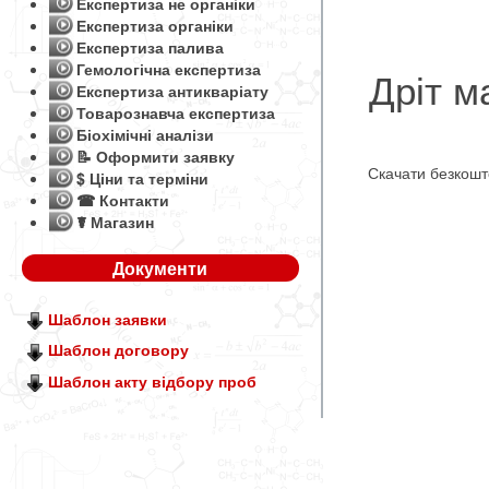
Експертиза не органіки
Експертиза органіки
Експертиза палива
Гемологічна експертиза
Дріт м
Експертиза антикваріату
Товарознавча експертиза
Біохімічні аналізи
📝 Оформити заявку
Скачати безкош
$ Ціни та терміни
☎ Контакти
☤ Магазин
Документи
Шаблон заявки
Шаблон договору
Шаблон акту відбору проб