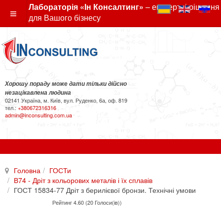
Лабораторія «Ін Консалтинг»
– експертні рішення
для Вашого бізнесу
Хорошу пораду може дати тільки дійсно
незацікавлена людина
02141 Україна, м. Київ, вул. Руденко, 6а, оф. 819
тел.:
+380672316316
admin@inconsulting.com.ua
Головна
ГОСТи
В74 - Дріт з кольорових металів і їх сплавів
ГОСТ 15834-77 Дріт з берилієвої бронзи. Технічні умови
Рейтинг 4.60 (20 Голоси(ів))