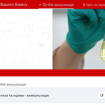
 Вашого бізнесу
⚛ On-line консультація
$ Ціни та тер
line консультація
тиза та оцінка - консультація