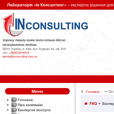
Лабораторія «Ін Консалтинг»
– експертні рішення для
Хорошу пораду може дати тільки дійсно
незацікавлена людина
02141 Україна, м. Київ, вул. Руденко, 6а, оф. 819
тел.:
+380672316316
admin@inconsulting.com.ua
Меню
Головна
⚛ On-
Головна
FAQ
Експер
Про компанію
Експертні послуги