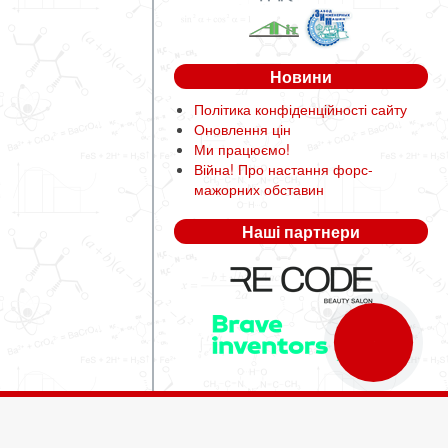
Новини
Політика конфіденційності сайту
Оновлення цін
Ми працюємо!
Війна! Про настання форс-
мажорних обставин
Наші партнери
КНОПКА
ЗВ'ЯЗКУ