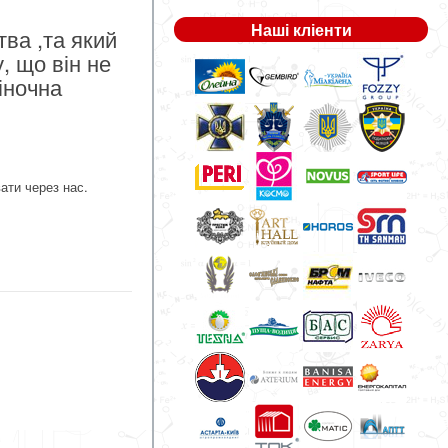
Наші кліенти
тва ,та який
, що він не
ціночна
ати через нас.