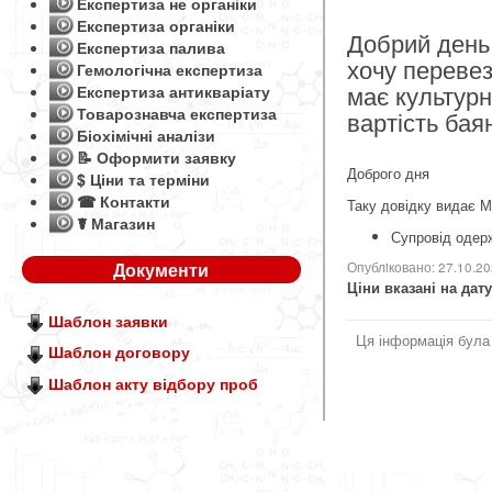
Експертиза не органіки
Експертиза органіки
Добрий день 
Експертиза палива
хочу перевез
Гемологічна експертиза
має культурно
Експертиза антикваріату
Товарознавча експертиза
вартість бая
Біохімічні аналізи
📝 Оформити заявку
Доброго дня
$ Ціни та терміни
☎ Контакти
Таку довідку видає М
☤ Магазин
Супровід одерж
Документи
Опублiковано: 27.10.2
Ціни вказані на дату
Шаблон заявки
Ця інформація була
Шаблон договору
Шаблон акту відбору проб