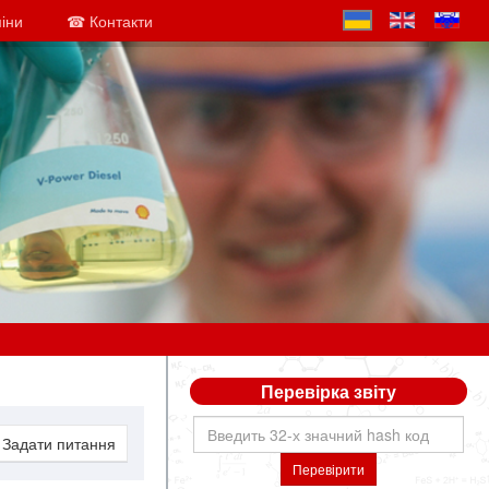
міни
☎ Контакти
Перевірка звіту
Задати питання
Перевірити