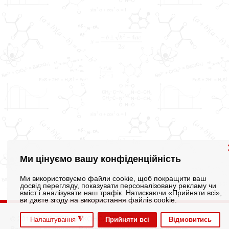
Ми цінуємо вашу конфіденційність
Ми використовуємо файли cookie, щоб покращити ваш
досвід перегляду, показувати персоналізовану рекламу чи
вміст і аналізувати наш трафік. Натискаючи «Прийняти всі»,
ви даєте згоду на використання файлів cookie.
© 2012-2026 ТОВ "ІН КОНСАЛТИНГ"
◮
Прийняти всі
Відмовитись
Налаштування
Всі права захищені. Використання матеріалів даного