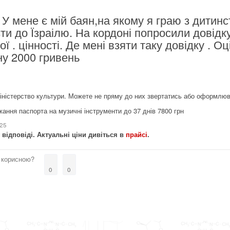
У мене є мій баян,на якому я граю з дитинс
ти до Їзраілю. На кордоні попросили довідку
ї . цінності. Де мені взяти таку довідку . О
ну 2000 гривень
іністерство культури. Можете не пряму до них звертатись або оформлюв
ання паспорта на музичні інструменти до 37 днів 7800 грн
025
 відповіді. Актуальні ціни дивіться в
прайсі
.
 корисною?
0
0