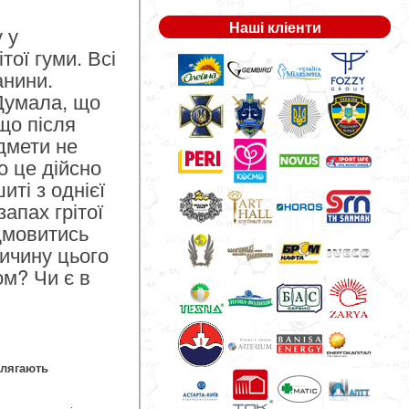
Наші кліенти
 у
тої гуми. Всі
анини.
 Думала, що
що після
едмети не
о це дійсно
иті з однієї
апах грітої
дмовитись
ричину цього
ом? Чи є в
длягають