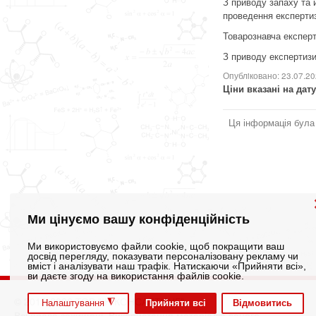
З приводу запаху та 
проведення експерти
Товарознавча експерти
З приводу експертизи
Опублiковано: 23.07.2
Ціни вказані на дату
Ця інформація була
Ми цінуємо вашу конфіденційність
Ми використовуємо файли cookie, щоб покращити ваш
досвід перегляду, показувати персоналізовану рекламу чи
вміст і аналізувати наш трафік. Натискаючи «Прийняти всі»,
ви даєте згоду на використання файлів cookie.
© 2012-2026 ТОВ "ІН КОНСАЛТИНГ"
◮
Прийняти всі
Відмовитись
Налаштування
Всі права захищені. Використання матеріалів даного