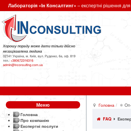
Лабораторія «Ін Консалтинг»
– експертні рішення для
Хорошу пораду може дати тільки дійсно
незацікавлена людина
02141 Україна, м. Київ, вул. Руденко, 6а, оф. 819
тел.:
+380672316316
admin@inconsulting.com.ua
Меню
Головна
⚛ On-
Головна
FAQ
Експер
Про компанію
Експертні послуги