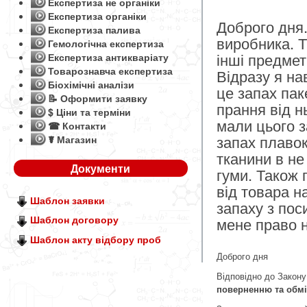
Експертиза не органіки
Експертиза органіки
Доброго дня.
Експертиза палива
виробника. Т
Гемологічна експертиза
інші предмет
Експертиза антикваріату
Товарознавча експертиза
Відразу я на
Біохімічні аналізи
це запах пак
📝 Оформити заявку
прання від н
$ Ціни та терміни
мали цього з
☎ Контакти
запах плавок
☤ Магазин
тканини в не
Документи
гуми. Також 
від товара н
Шаблон заявки
запаху з пос
Шаблон договору
мене право н
Шаблон акту відбору проб
Доброго дня
Відповідно до Закону
поверненню та обмі