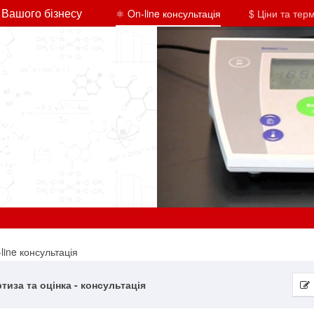
 Вашого бізнесу
⚛ On-line консультація
$ Ціни та тер
line консультація
тиза та оцінка - консультація