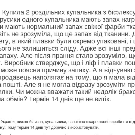
 Купила 2 роздільних купальника з біфлексу
русики одного купальника мають запах нагрі
и мають нормальний запах свіжої фарби тк
віть не зрозуміла, що це запах від тканини.
ету, в який плавки були окремо упаковані, і 
ього не залишиться сліду. Адже всі інші пр
апаху. Але після прання стало зрозуміло, щ
. Виробник стверджує, що і ліф і плавки пош
 може поясни причину запаху. А я відчуваю з
продавець наполягає на тому, що я мала ві
а пошті. Але я не могла відразу зрозуміти п
илки. Чи можна вважати такий недолік брак
а обмін? Термін 14 днів ще не витік.
 України, нижня білизна, купальники, панчішно-шкарпеткові вироби
не пі
ну.
Тому термін 14 днів тут доречно використовувати.