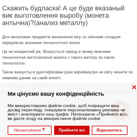
Скажить будласка! А це буде вказаный
вик выготовлення выробу (монета
антычна)?(анализ металлу)
Для металевих предметів визначення віку за хімічним складом
передбачає вказання технологічної епохи.
Це не конкретний рік. Вказується період в якому можливе
технологічне виготовлення монети з такого металу за такою
технологією.
Також вказується ідентифіковані роки виробництва чи обігу монети по
наявним даним на самій монеті.
Опублiковано: 04.03.2026
❌
Ціни вказані на дату відповіді. Актуальні ціни дивіться в
прайсі
.
Ми цінуємо вашу конфіденційність
Ми використовуємо файли cookie, щоб покращити ваш
Ця інформація була корисною?
досвід перегляду, показувати персоналізовану рекламу чи
1
0
вміст і аналізувати наш трафік. Натискаючи «Прийняти всі»,
ви даєте згоду на використання файлів cookie.
◮
Прийняти всі
Відмовитись
Налаштування