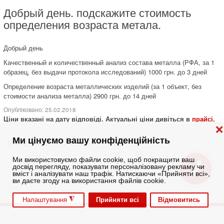
Добрый день. подскажите стоимость
определения возраста метала.
Добрый день
Качественный и количественный анализ состава металла (РФА, за 1
образец, без выдачи протокола исследований) 1000 грн. до 3 дней
Определение возраста металлических изделий (за 1 объект, без
стоимости анализа металла) 2900 грн. до 14 дней
Опублiковано: 25.02.2018
Ціни вказані на дату відповіді. Актуальні ціни дивіться в
прайсі
.
❌
Ми цінуємо вашу конфіденційність
Ця інформація була корисною?
4
0
Ми використовуємо файли cookie, щоб покращити ваш
досвід перегляду, показувати персоналізовану рекламу чи
вміст і аналізувати наш трафік. Натискаючи «Прийняти всі»,
ви даєте згоду на використання файлів cookie.
◮
Прийняти всі
Відмовитись
Налаштування