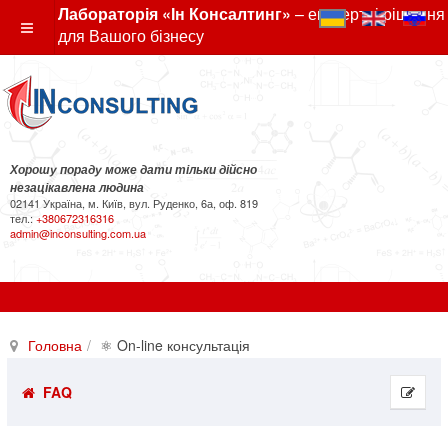
Лабораторія «Ін Консалтинг»
– експертні рішення
для Вашого бізнесу
Хорошу пораду може дати тільки дійсно
незацікавлена людина
02141 Україна, м. Київ, вул. Руденко, 6а, оф. 819
тел.:
+380672316316
admin@inconsulting.com.ua
Головна
⚛ On-line консультація
FAQ