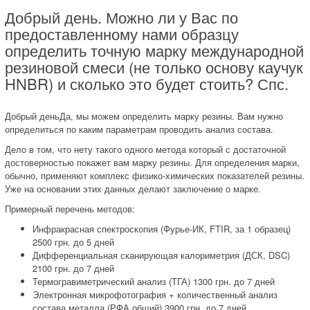
Добрый день. Можно ли у Вас по
предоставленному нами образцу
определить точную марку международной
резиновой смеси (не только основу каучук
HNBR) и сколько это будет стоить? Спс.
Добрый деньДа, мы можем определить марку резины. Вам нужно
определиться по каким параметрам проводить анализ состава.
Дело в том, что нету такого одного метода который с достаточной
достоверностью покажет вам марку резины. Для определения марки,
обычно, применяют комплекс физико-химических показателей резины.
Уже на основании этих данных делают заключение о марке.
Примерный перечень методов:
Инфракрасная спектроскопия (Фурье-ИК, FTIR, за 1 образец)
2500 грн. до 5 дней
Дифференциальная сканирующая калориметрия (ДСК, DSC)
2100 грн. до 7 дней
Термогравиметрический анализ (ТГА) 1300 грн. до 7 дней
Электронная микрофотография + количественный анализ
состава металла (РФА общий) 3900 грн. до 7 дней