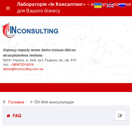
Лабораторія «Ін Консалтинг»
– експертні рішення
для Вашого бізнесу
Хорошу пораду може дати тільки дійсно
незацікавлена людина
02141 Україна, м. Київ, вул. Руденко, 6а, оф. 819
тел.:
+380672316316
admin@inconsulting.com.ua
Головна
⚛ On-line консультація
FAQ