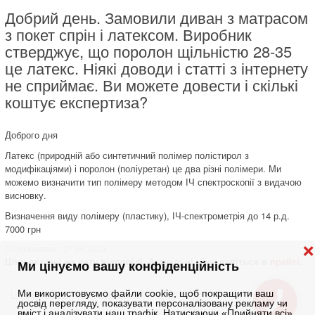
Добрий день. Замовили диван з матрасом
з покет спрін і латексом. Виробник
стверджує, що поролон щільністю 28-35
це латекс. Ніякі доводи і статті з інтернету
не сприймає. Ви можете довести і скількі
коштує експертиза?
Доброго дня
Латекс (природній або синтетичний полімер полістирол з
модифікаціями) і поролон (поліуретан) це два різні полімери. Ми
можемо визначити тип полімеру методом ІЧ спектроскопії з видачою
висновку.
Визначення виду полімеру (пластику), ІЧ-спектрометрія до 14 р.д.
7000 грн
Опублiковано: 27.06.2023
❌
Ціни вказані на дату відповіді. Актуальні ціни дивіться в
прайсі
.
Ми цінуємо вашу конфіденційність
Ми використовуємо файли cookie, щоб покращити ваш
Ця інформація була корисною?
досвід перегляду, показувати персоналізовану рекламу чи
1
0
вміст і аналізувати наш трафік. Натискаючи «Прийняти всі»,