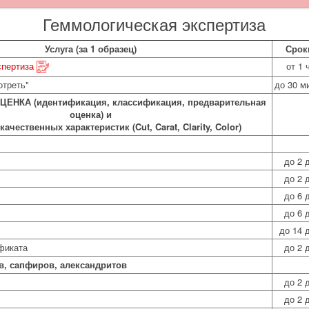
Геммологическая экспертиза
Услуга (за 1 образец)
Срок
спертиза
от 1 
отреть"
до 30 м
ЕНКА (идентификация, классификация, предварительная
оценка) и
ачественных характеристик (Cut, Carat, Clarity, Color)
до 2 
до 2 
до 6 
до 6 
до 14 
фиката
до 2 
в, сапфиров, александритов
до 2 
до 2 