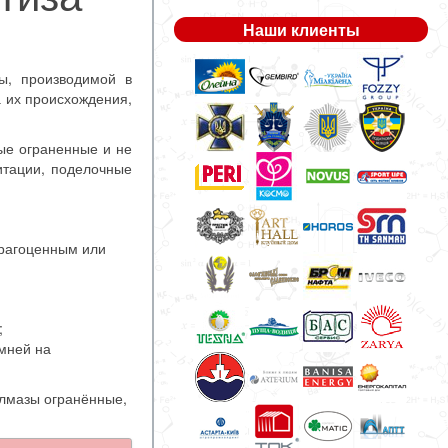
Наши клиенты
ы, производимой в
а их происхождения,
е ограненные и не
итации, поделочные
драгоценным или
;
мней на
лмазы огранённые,