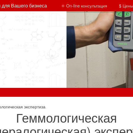
 для Вашего бизнеса
⚛ On-line консультация
$ Цены
логическая экспертиза
Геммологическая
нералогическая) экспер