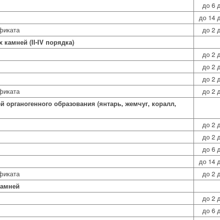
до 6 
до 14 
фиката
до 2 
 камней (II-IV порядка)
до 2 
до 2 
до 2 
фиката
до 2 
 органогенного образования (янтарь, жемчуг, коралл,
до 2 
до 2 
до 6 
до 14 
фиката
до 2 
камней
до 2 
до 6 