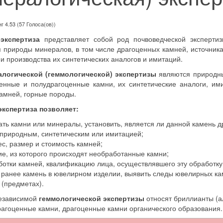
г 4.53 (57 Голоса(ов))
экспертиза
представляет собой род почвоведческой экспертиз
 природы минералов, в том числе драгоценных камней, источник
ии производства их синтетических аналогов и имитаций.
логической (геммологической) экспертизы
являются природны
енные и полудрагоценные камни, их синтетические аналоги, им
камней, горные породы.
экспертиза позволяет:
ать камни или минералы, установить, является ли данной камень 
природным, синтетическим или имитацией;
с, размер и стоимость камней;
е, из которого происходят необработанные камни;
ботки камней, квалификацию лица, осуществлявшего эту обработку
 ранее камень в ювелирном изделии, выявить следы ювелирных ка
 (предметах).
независимой
геммологической экспертизы
относят бриллианты (а
рагоценные камни, драгоценные камни органического образования.