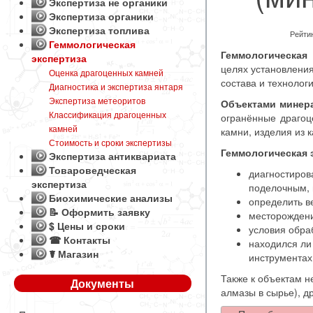
Экспертиза не органики
Экспертиза органики
Экспертиза топлива
Рейтин
Геммологическая
Геммологическая 
экспертиза
целях установления
Оценка драгоценных камней
состава и технолог
Диагностика и экспертиза янтаря
Экспертиза метеоритов
Объектами минера
Классификация драгоценных
огранённые драгоц
камней
камни, изделия из 
Стоимость и сроки экспертизы
Геммологическая 
Экспертиза антиквариата
Товароведческая
диагностиров
экспертиза
поделочным, 
Биохимические анализы
определить ве
📝 Оформить заявку
месторождени
$ Цены и сроки
условия обра
☎ Контакты
находился ли
☤ Магазин
инструментах
Также к объектам 
Документы
алмазы в сырье), д