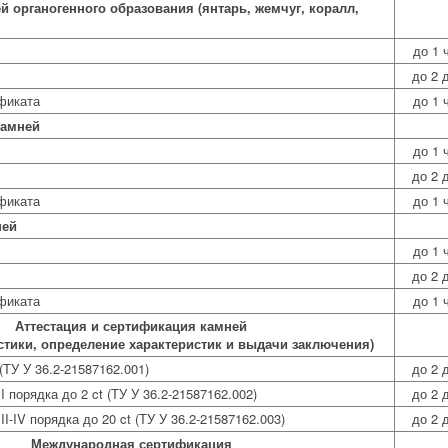
 органогенного образования (янтарь, жемчуг, коралл,
до 1 
до 2 
фиката
до 1 
камней
до 1 
до 2 
фиката
до 1 
ней
до 1 
до 2 
фиката
до 1 
Аттестация и сертификация камней
остики, определение характеристик и выдачи заключения)
(ТУ У 36.2-21587162.001)
до 2 
 порядка до 2 ct (ТУ У 36.2-21587162.002)
до 2 
I-IV порядка до 20 ct (ТУ У 36.2-21587162.003)
до 2 
Международная сертификация