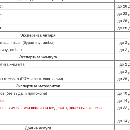
ct
до 28 
ct
до 28 
ct
до 28 
t
до 28 
Экспертиза янтаря
ртиза янтаря (бурштину, amber)
до 2 
тину, amber)
до 2 
Экспертиза жемчуга
ртиза жемчуга
до 2 
до 2 
ы жемчуга (РФА и рентгенография)
до 28 
Экспертиза метеоритов
ов (без выдачи протокола)
до 10 
тов
до 14 
ов с химическим анализом (сидериты, каменные, железо-
до 22 
до 14 
Другие услуги