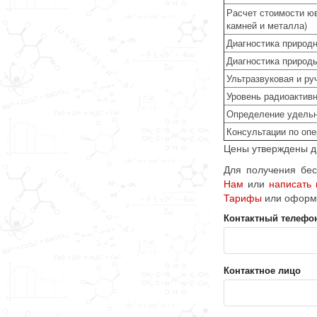
Расчет стоимости юв
камней и металла)
Диагностика природ
Диагностика природ
Ультразвуковая и ру
Уровень радиоактивн
Определение удельног
Консультации по оп
Цены утверждены ди
Для получения бес
Нам
или
написать
Тарифы
или оформ
Контактный телефо
Контактное лицо