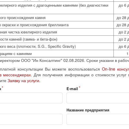
елирного изделия с драгоценными камнями (без диагностики
до 6 
ного происхождения камня
до 28 
ы окраски и происхождения бриллианта
до 28 
чная чистка ювелирного изделия
до 2 
ости камней (гамма- и бета-фон)
до 2 
о веса (плотности, S.G., Specific Gravity)
до 6 
ерациям с камнями
1
ректором ООО "Ин Консалтинг" 02.08.2026. Сроки указани в рабоч
платной консультации Вы можете воспользоваться
On-line консу
 в мессенджерах
. Для получения информации о стоимости услуг 
ите
Заявку на услуги
.
н
E-mail
Название предприятия