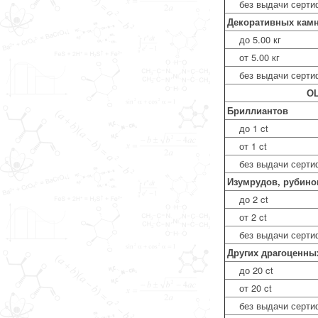
без выдачи серти
Декоративных кам
до 5.00 кг
от 5.00 кг
без выдачи серти
ОЦ
Бриллиантов
до 1 ct
от 1 ct
без выдачи серти
Изумрудов, рубино
до 2 ct
от 2 ct
без выдачи серти
Других драгоценных
до 20 ct
от 20 ct
без выдачи серти