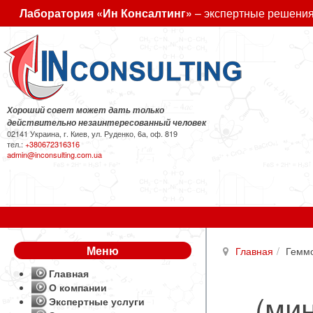
Лаборатория «Ин Консалтинг»
– экспертные решения
Хороший совет может дать только
действительно незаинтересованный человек
02141 Украина, г. Киев, ул. Руденко, 6а, оф. 819
тел.:
+380672316316
admin@inconsulting.com.ua
Меню
Главная
Геммо
Главная
О компании
(ми
Экспертные услуги