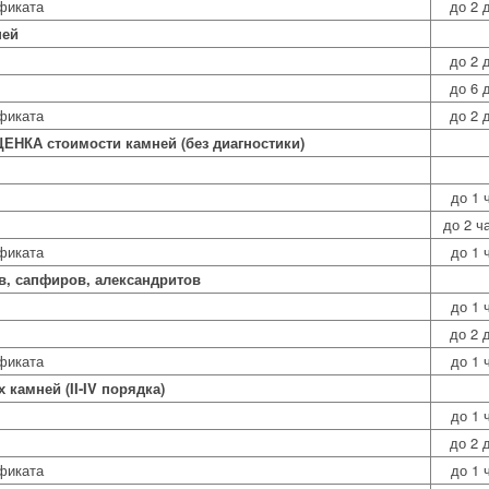
фиката
до 2 
ней
до 2 
до 6 
фиката
до 2 
ЕНКА стоимости камней (без диагностики)
до 1 
до 2 ч
фиката
до 1 
в, сапфиров, александритов
до 1 
до 2 
фиката
до 1 
 камней (II-IV порядка)
до 1 
до 2 
фиката
до 1 