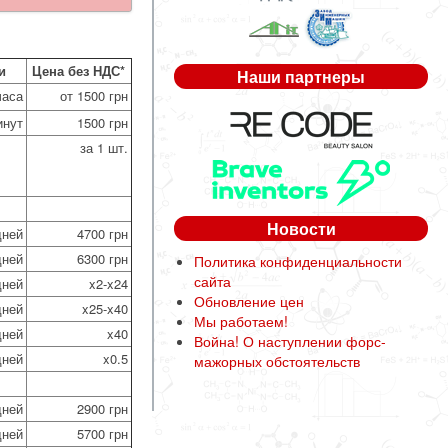
и
Цена без НДС*
Наши партнеры
часа
от 1500 грн
инут
1500 грн
за 1 шт.
Новости
дней
4700 грн
дней
6300 грн
Политика конфиденциальности
сайта
дней
x2-x24
Обновление цен
дней
x25-x40
Мы работаем!
дней
x40
Война! О наступлении форс-
дней
x0.5
мажорных обстоятельств
дней
2900 грн
дней
5700 грн