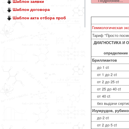
Подробнее...
Шаблон заявки
Шаблон договора
Шаблон акта отбора проб
Геммологическая эк
Тариф "Просто посм
ДИАГНОСТИКА И ОЦ
определение к
Бриллиантов
до 1 ct
от 1 до 2 ct
от 2 до 25 ct
от 25 до 40 ct
от 40 ct
без выдачи серти
Изумрудов, рубино
до 2 ct
от 2 до 5 ct