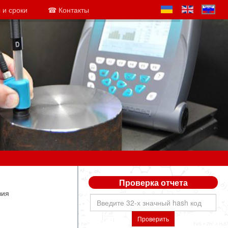
 и сроки
☎ Контакты
Проверка отчета
вия
Проверить