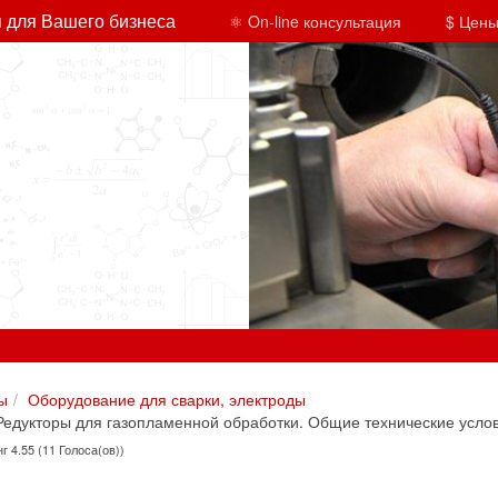
 для Вашего бизнеса
⚛ On-line консультация
$ Цены
ы
Оборудование для сварки, электроды
едукторы для газопламенной обработки. Общие технические усло
г 4.55 (11 Голоса(ов))