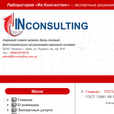
Лаборатория «Ин Консалтинг»
– экспертные решения
Хороший совет может дать только
действительно незаинтересованный человек
02141 Украина, г. Киев, ул. Руденко, 6а, оф. 819
тел.:
+380672316316
admin@inconsulting.com.ua
Меню
Главная
ГОСТ
ГОСТ 13861-89 Р
Главная
Рейтин
О компании
Экспертные услуги