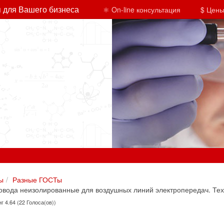
 для Вашего бизнеса
⚛ On-line консультация
$ Цены
ы
Разные ГОСТы
овода неизолированные для воздушных линий электропередач. Тех
г 4.64 (22 Голоса(ов))