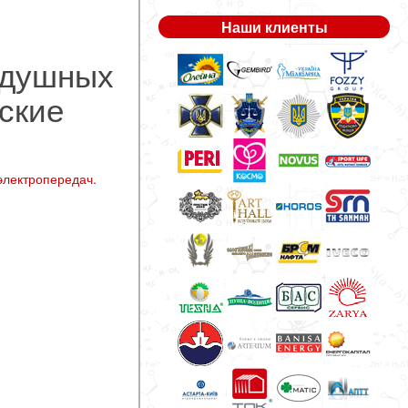
Наши клиенты
здушных
ские
электропередач.