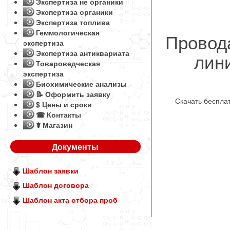
Экспертиза не органики
Экспертиза органики
Экспертиза топлива
Геммологическая
Провод
экспертиза
Экспертиза антиквариата
лин
Товароведческая
экспертиза
Биохимические анализы
📝 Оформить заявку
Скачать беспла
$ Цены и сроки
☎ Контакты
☤ Магазин
Документы
Шаблон заявки
Шаблон договора
Шаблон акта отбора проб