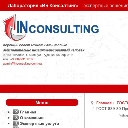
Лаборатория «Ин Консалтинг»
– экспертные решения
Хороший совет может дать только
действительно незаинтересованный человек
02141 Украина, г. Киев, ул. Руденко, 6а, оф. 819
тел.:
+380672316316
admin@inconsulting.com.ua
Меню
Главная
ГОСТ
ГОСТ 839-80 Пр
Главная
Рейтин
О компании
Экспертные услуги