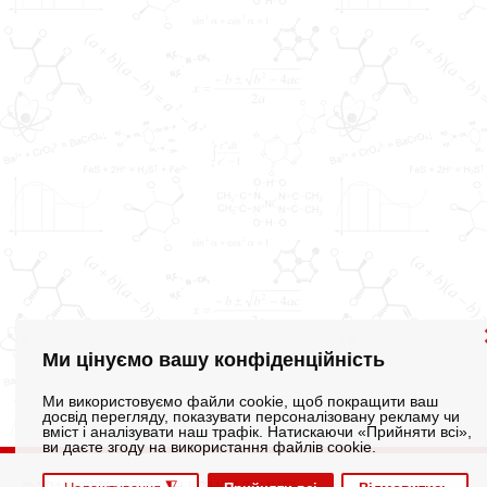
Ми цінуємо вашу конфіденційність
Ми використовуємо файли cookie, щоб покращити ваш
досвід перегляду, показувати персоналізовану рекламу чи
вміст і аналізувати наш трафік. Натискаючи «Прийняти всі»,
ви даєте згоду на використання файлів cookie.
© 2012-2026 ООО "ИН КОНСАЛТИНГ"