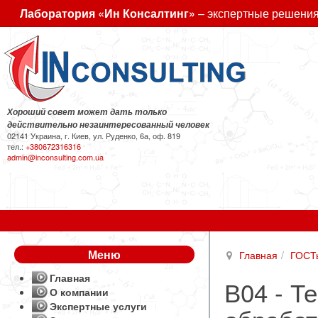
Лаборатория «Ин Консалтинг»
– экспертные решения
Хороший совет может дать только
действительно незаинтересованный человек
02141 Украина, г. Киев, ул. Руденко, 6а, оф. 819
тел.:
+380672316316
admin@inconsulting.com.ua
Меню
Главная
ГОСТ
Главная
В04 - Т
О компании
Экспертные услуги