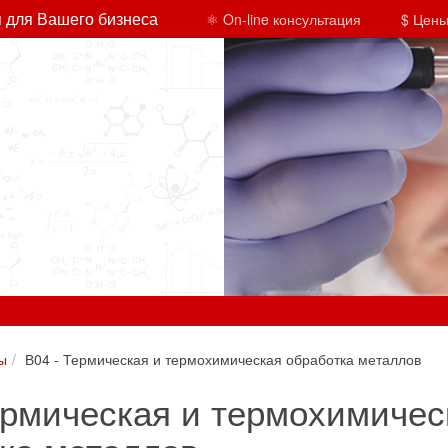
 для Вашего бизнеса
⚛ On-line консультация
$ Цены
ы
В04 - Термическая и термохимическая обработка металлов
ермическая и термохимичес