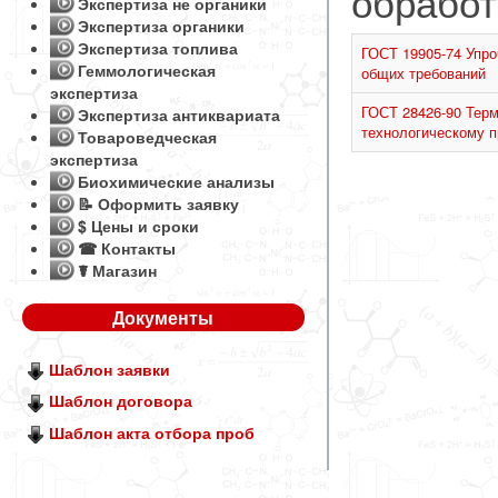
обработ
Экспертиза не органики
Экспертиза органики
Экспертиза топлива
ГОСТ 19905-74 Упро
Геммологическая
общих требований
экспертиза
ГОСТ 28426-90 Тер
Экспертиза антиквариата
технологическому п
Товароведческая
экспертиза
Биохимические анализы
📝 Оформить заявку
$ Цены и сроки
☎ Контакты
☤ Магазин
Документы
Шаблон заявки
Шаблон договора
Шаблон акта отбора проб