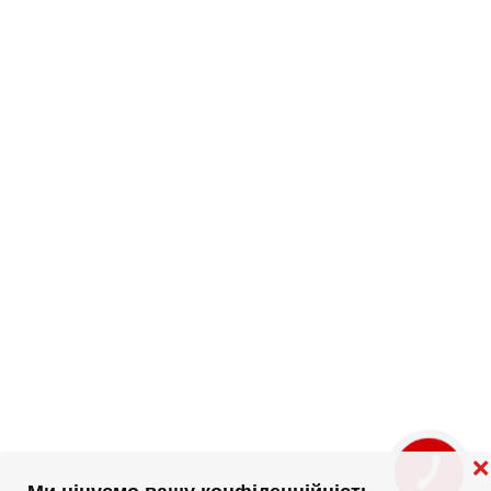
❌
КНОПКА
ЗВ'ЯЗКУ