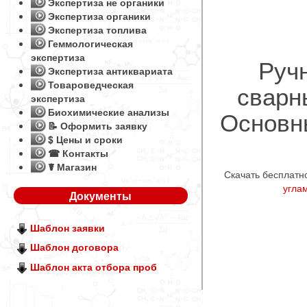
Экспертиза не органики
Экспертиза органики
Экспертиза топлива
Геммологическая
экспертиза
Руч
Экспертиза антиквариата
Товароведческая
сварн
экспертиза
Основн
Биохимические анализы
📝 Оформить заявку
$ Цены и сроки
☎ Контакты
☤ Магазин
Скачать бесплат
угла
Документы
Шаблон заявки
Шаблон договора
Шаблон акта отбора проб