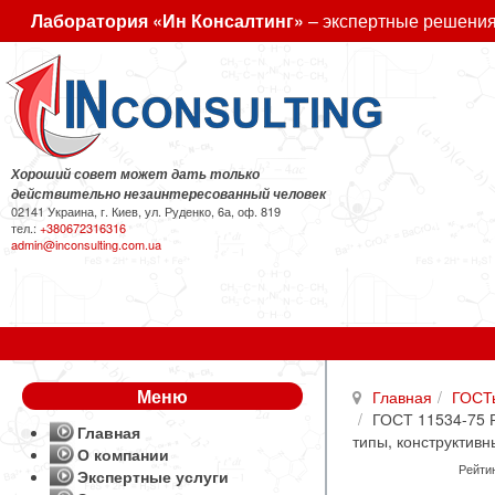
Лаборатория «Ин Консалтинг»
– экспертные решения
Хороший совет может дать только
действительно незаинтересованный человек
02141 Украина, г. Киев, ул. Руденко, 6а, оф. 819
тел.:
+380672316316
admin@inconsulting.com.ua
Меню
Главная
ГОСТ
ГОСТ 11534-75 Р
Главная
типы, конструктив
О компании
Рейтин
Экспертные услуги