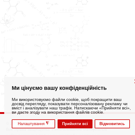
Ми цінуємо вашу конфіденційність
Ми використовуємо файли cookie, щоб покращити ваш
досвід перегляду, показувати персоналізовану рекламу чи
вміст і аналізувати наш трафік. Натискаючи «Прийняти всі»,
ви даєте згоду на використання файлів cookie.
© 2012-2026 ООО "ИН КОНСАЛТИНГ"
◮
Прийняти всі
Відмовитись
Налаштування
Все права защищены. Использование материалов
сайта возможно только со ссылкой на источник.