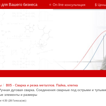
 для Вашего бизнеса
⚛ On-line консультация
$ Цены
ы
В05 - Сварка и резка металлов. Пайка, клепка
учная дуговая сварка. Соединения сварные под острыми и тупым
ные элементы и размеры
г 4.50 (28 Голоса(ов))