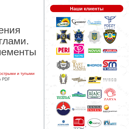
Наши клиенты
ения
глами.
лементы
 острыми и тупыми
е PDF