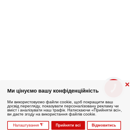
❌
КНОПКА
Ми цінуємо вашу конфіденційність
ЗВ'ЯЗКУ
Ми використовуємо файли cookie, щоб покращити ваш
досвід перегляду, показувати персоналізовану рекламу чи
вміст і аналізувати наш трафік. Натискаючи «Прийняти всі»,
ви даєте згоду на використання файлів cookie.
◮
Прийняти всі
Відмовитись
Налаштування