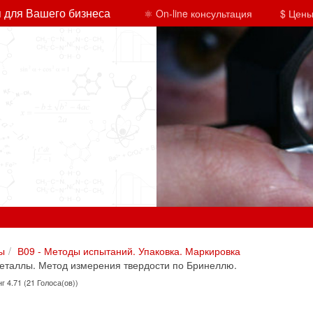
 для Вашего бизнеса
⚛ On-line консультация
$ Цены
ы
В09 - Методы испытаний. Упаковка. Маркировка
еталлы. Метод измерения твердости по Бринеллю.
г 4.71 (21 Голоса(ов))