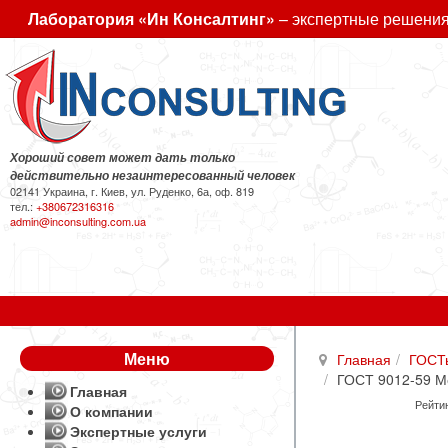
Лаборатория «Ин Консалтинг»
– экспертные решения
Хороший совет может дать только
действительно незаинтересованный человек
02141 Украина, г. Киев, ул. Руденко, 6а, оф. 819
тел.:
+380672316316
admin@inconsulting.com.ua
Меню
Главная
ГОСТ
ГОСТ 9012-59 М
Главная
Рейтин
О компании
Экспертные услуги