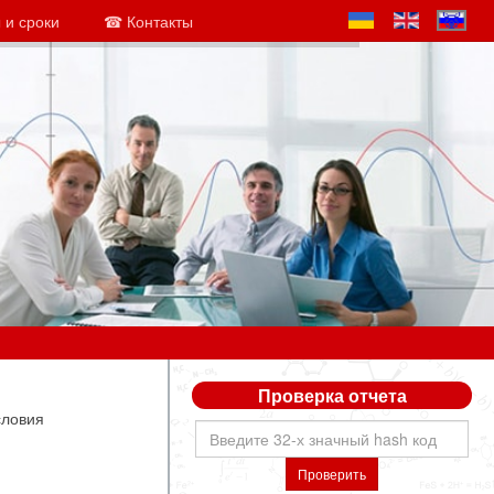
 и сроки
☎ Контакты
Проверка отчета
словия
Проверить