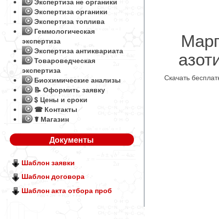
Экспертиза не органики
Экспертиза органики
Экспертиза топлива
Геммологическая
Марг
экспертиза
Экспертиза антиквариата
азот
Товароведческая
экспертиза
Скачать беспла
Биохимические анализы
📝 Оформить заявку
$ Цены и сроки
☎ Контакты
☤ Магазин
Документы
Шаблон заявки
Шаблон договора
Шаблон акта отбора проб