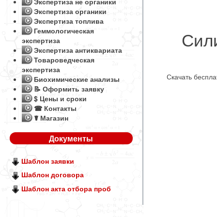
Экспертиза не органики
Экспертиза органики
Экспертиза топлива
Геммологическая
Сил
экспертиза
Экспертиза антиквариата
Товароведческая
экспертиза
Скачать беспл
Биохимические анализы
📝 Оформить заявку
$ Цены и сроки
☎ Контакты
☤ Магазин
Документы
Шаблон заявки
Шаблон договора
Шаблон акта отбора проб