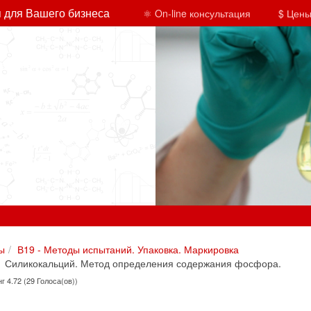
 для Вашего бизнеса
⚛ On-line консультация
$ Цены
ы
В19 - Методы испытаний. Упаковка. Маркировка
1 Силикокальций. Метод определения содержания фосфора.
г 4.72 (29 Голоса(ов))