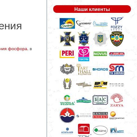
Наши клиенты
ения
ания фосфора.
в