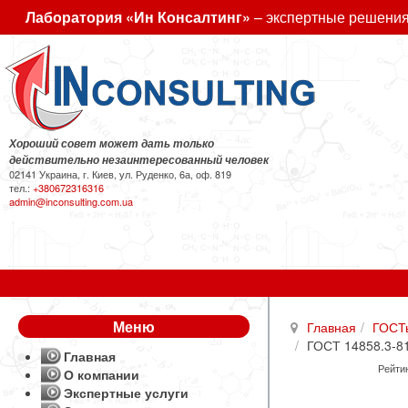
Лаборатория «Ин Консалтинг»
– экспертные решения
Хороший совет может дать только
действительно незаинтересованный человек
02141 Украина, г. Киев, ул. Руденко, 6а, оф. 819
тел.:
+380672316316
admin@inconsulting.com.ua
Меню
Главная
ГОСТ
ГОСТ 14858.3-8
Главная
Рейтин
О компании
Экспертные услуги