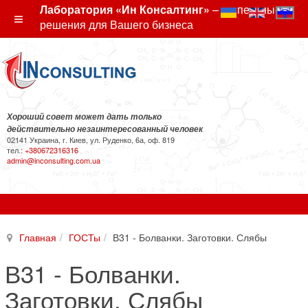
Лаборатория «Ин Консалтинг»
– экспертные
решения для Вашего бизнеса
Хороший совет может дать только
действительно незаинтересованный человек
02141 Украина, г. Киев, ул. Руденко, 6а, оф. 819
тел.:
+380672316316
admin@inconsulting.com.ua
Главная
ГОСТы
В31 - Болванки. Заготовки. Слябы
В31 - Болванки.
Заготовки. Слябы